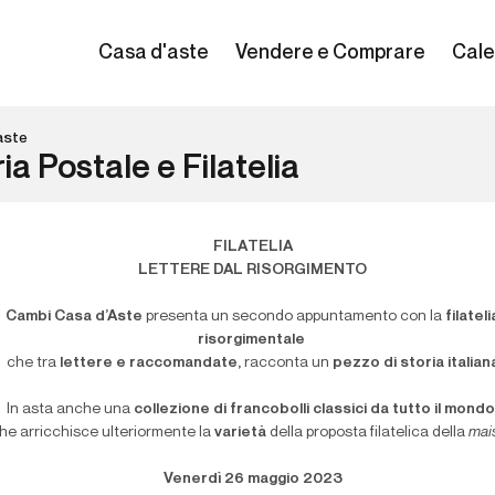
Casa d'aste
Vendere e Comprare
Cale
aste
ia Postale e Filatelia
FILATELIA
LETTERE DAL RISORGIMENTO
Cambi Casa d’Aste
presenta un secondo appuntamento con la
filateli
risorgimentale
che tra
lettere e raccomandate,
racconta un
pezzo di storia italian
In asta anche una
collezione di francobolli classici da tutto il mond
he arricchisce ulteriormente la
varietà
della proposta filatelica della
mai
Venerdì 26 maggio 2023