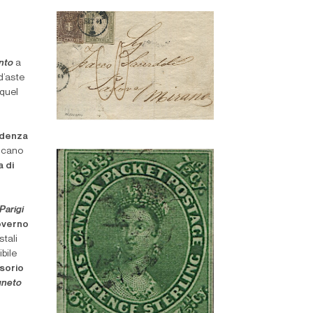
nto
a
d’aste
 quel
ndenza
ancano
 di
Parigi
verno
stali
bile
sorio
gneto