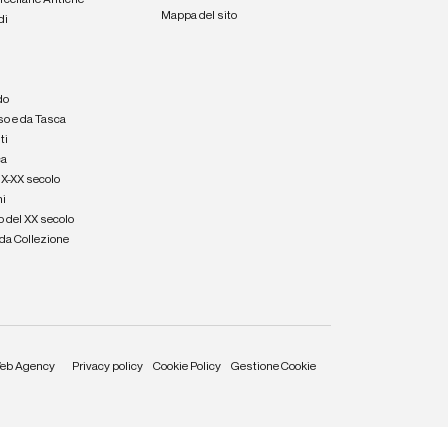
orcellane Antiche
Mappa del sito
di
a
e
do
so e da Tasca
ti
ca
IX-XX secolo
hi
o del XX secolo
e da Collezione
eb Agency
Privacy policy
Cookie Policy
Gestione Cookie