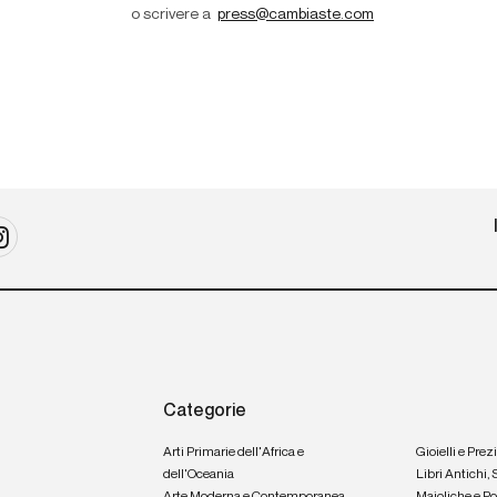
o scrivere a
press@cambiaste.com
Categorie
Arti Primarie dell'Africa e
Gioielli e Prez
dell'Oceania
Libri Antichi,