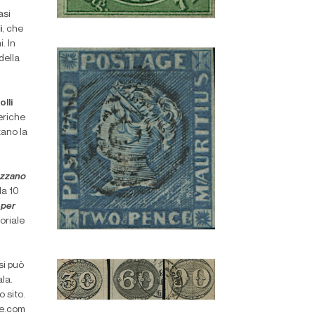
asi
i
, che
. In
della
lli
eriche
zano la
azzano
da 10
 per
oriale
si può
la.
o sito.
te.com