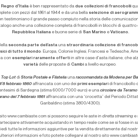
l
Regno d'Italia
è ben rappresentato da
due collezioni di francobolli
qu
plete con pezzi dal 1861 al 1944 e da una bella
selezione di aerogramm
en testimoniano il grande passo compiuto nella storia delle comunicazioni
alogo anche una collezione completa di francobolli in blocchi di quattro 
Repubblica Italiana
e buone serie di
San Marino
e
Vaticano.
ella
seconda parte dell’asta
una
straordinaria collezione di francobo
sici di tutto il mondo
: Europa, Colonie Inglesi, Francesi e Tedesche, Am
ia con
esemplari raramente offerti
in altre case d'asta italiane, che al
varietà
delle proposte di
Cambi
a livello europeo.
i
Top Lot
di
Storia Postale e Filatelia
una
raccomandata da Modena per B
ll’8 febbraio 1860
affrancata con uno dei
primi esemplari
di francobollo 
entesimi di Sardegna (stima 6000/7000 euro) e una
circolare da Teramo
rano del 7 febbraio 1861
affrancata con una “crocetta” del Periodo Dittat
Garibaldino (stima 3800/4300).
 sito www.cambiaste.com si possono seguire le aste in
diretta streaming
e 
artecipare attivamente acquistando in tempo reale come se si fosse in sa
iedi tutte le informazioni aggiuntive per la vendita direttamente dal nostr
ulteriori informazioni e foto potete collegarvi al nostro sito www.cambias