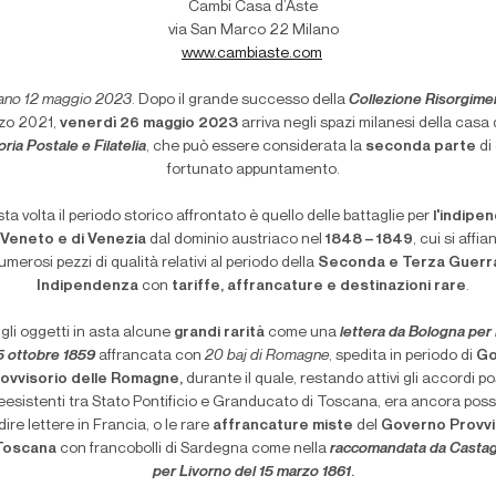
Cambi Casa d’Aste
via San Marco 22 Milano
www.cambiaste.com
ano 12 maggio 2023
. Dopo il grande successo della
Collezione Risorgime
zo 2021,
venerdì 26 maggio 2023
arriva negli spazi milanesi della casa 
oria Postale e Filatelia
, che può essere considerata la
seconda parte
di
fortunato appuntamento.
a volta il periodo storico affrontato è quello delle battaglie per
l'indipe
 Veneto e di Venezia
dal dominio austriaco nel
1848 – 1849
, cui si affi
umerosi pezzi di qualità relativi al periodo della
Seconda e Terza Guerra
Indipendenza
con
tariffe, affrancature e destinazioni rare
.
 gli oggetti in asta alcune
grandi rarità
come una
lettera da Bologna per 
5 ottobre 1859
affrancata con
20 baj di Romagne
, spedita in periodo di
Go
ovvisorio delle Romagne,
durante il quale, restando attivi gli accordi po
eesistenti tra Stato Pontificio e Granducato di Toscana, era ancora possi
ire lettere in Francia, o le rare
affrancature miste
del
Governo Provvi
 Toscana
con francobolli di Sardegna come nella
raccomandata da Casta
per Livorno del 15 marzo 1861
.