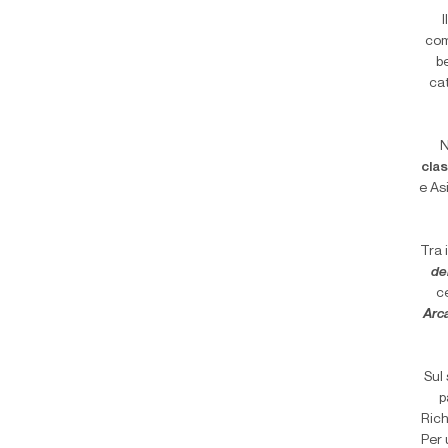
I
com
b
cat
N
clas
e As
Tra 
de
c
Arca
Sul
p
Rich
Per 