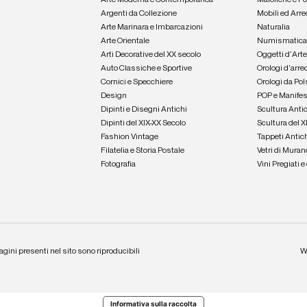
Arte Moderna e Contemporanea
Maioliche e P
Argenti da Collezione
Mobili ed Arre
Arte Marinara e Imbarcazioni
Naturalia
Arte Orientale
Numismatic
Arti Decorative del XX secolo
Oggetti d'Art
Auto Classiche e Sportive
Orologi d'arre
Cornici e Specchiere
Orologi da Pol
Design
POP e Manifes
Dipinti e Disegni Antichi
Scultura Anti
Dipinti del XIX-XX Secolo
Scultura del X
Fashion Vintage
Tappeti Antic
Filatelia e Storia Postale
Vetri di Muran
Fotografia
Vini Pregiati 
agini presenti nel sito sono riproducibili
W
Informativa sulla raccolta