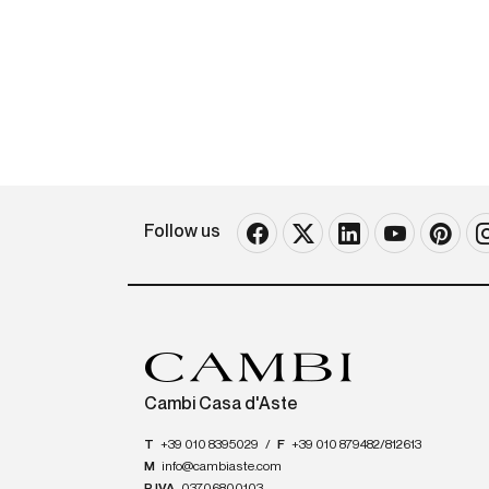
Follow us
Cambi Casa d'Aste
T
+39 010 8395029
/
F
+39 010 879482/812613
M
info@cambiaste.com