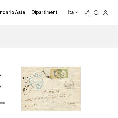
ndario Aste
Dipartimenti
Ita
a
a
o
son