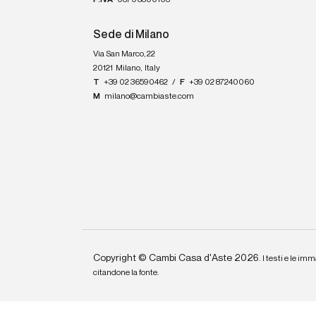
P.IVA
03706800103
Sede di Milano
Via San Marco, 22
20121
Milano
,
Italy
T
+39 02 36590462
/
F
+39 02 87240060
M
milano@cambiaste.com
Copyright © Cambi Casa d'Aste 2026.
I testi e le imm
citandone la fonte.