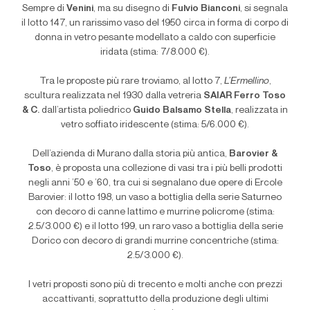
Sempre di
Venini
, ma su disegno di
Fulvio Bianconi
, si segnala
il lotto 147, un rarissimo vaso del 1950 circa in forma di corpo di
donna in vetro pesante modellato a caldo con superficie
iridata (stima: 7/8.000 €).
Tra le proposte più rare troviamo, al lotto 7,
L’Ermellino
,
scultura realizzata nel 1930 dalla vetreria
SAIAR Ferro Toso
& C.
dall’artista poliedrico
Guido Balsamo Stella
, realizzata in
vetro soffiato iridescente (stima: 5/6.000 €).
Dell’azienda di Murano dalla storia più antica,
Barovier &
Toso
, è proposta una collezione di vasi tra i più belli prodotti
negli anni ’50 e ’60, tra cui si segnalano due opere di Ercole
Barovier: il lotto 198, un vaso a bottiglia della serie Saturneo
con decoro di canne lattimo e murrine policrome (stima:
2.5/3.000 €) e il lotto 199, un raro vaso a bottiglia della serie
Dorico con decoro di grandi murrine concentriche (stima:
2.5/3.000 €).
I vetri proposti sono più di trecento e molti anche con prezzi
accattivanti, soprattutto della produzione degli ultimi