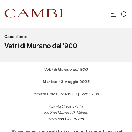
Casa d'aste
Vetri di Murano del '900
Vetri di Murano del ‘900
Martedì 13 Maggio 2025
Tornata Unica | ore 15.00 | Lotti 1 - 316
Cambi Casa d’Aste
Via San Marco 22, Milano
www.cambiaste.com
Il
13 maggio
verranno esitati
più di trecento oggetti
realizzati