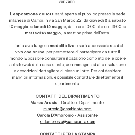
vent’anni.
L’esposizione dei lotti
sarà aperta al pubblico presso la sede
milanese di Cambi, in via San Marco 22, da
giovedì 8 a sabato
10 maggio, e lunedì 12 maggio,
dalle ore 10:00 alle ore 19:00,
e
martedì 13 maggio
, la mattina prima dell’asta.
L'asta avrà luogo in
modalità live
e sarà accessibile
sia dal
vivo che online
, per permettere di partecipare da tutto il
mondo. È possibile consultare il catalogo completo delle opere
sul sito web della casa d'aste, con immagini ad alta risoluzione
e descrizioni dettagliate di ciascun lotto. Per chi desidera
maggiori informazioni, è possibile contattare direttamente il
dipartimento.
CONTATTI DEL DIPARTIMENTO
Marco Arosio
- Direttore Dipartimento:
m.arosio@cambiaste.com
Carola D’Ambrosio
- Assistente:
c.dambrosio@cambiaste.com
CONTATTI PER LA STAMPA