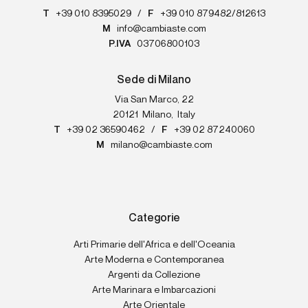
T
+39 010 8395029
/
F
+39 010 879482/812613
M
info@cambiaste.com
P.IVA
03706800103
Sede di Milano
Via San Marco, 22
20121
Milano
,
Italy
T
+39 02 36590462
/
F
+39 02 87240060
M
milano@cambiaste.com
Categorie
Arti Primarie dell'Africa e dell'Oceania
Arte Moderna e Contemporanea
Argenti da Collezione
Arte Marinara e Imbarcazioni
Arte Orientale