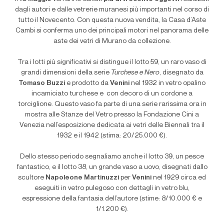
dagli autori e dalle vetrerie muranesi più importanti nel corso di
tutto il Novecento. Con questa nuova vendita, la Casa d’Aste
Cambi si conferma uno dei principali motori nel panorama delle
aste dei vetri di Murano da collezione.
Tra i lotti più significativi si distingue il lotto 59, un raro vaso di
grandi dimensioni della serie
Turchese e Nero
, disegnato da
Tomaso Buzzi
e prodotto da
Venini
nel 1932 in vetro opalino
incamiciato turchese e
con decoro di un cordone a
torciglione. Questo vaso fa parte di una serie rarissima ora in
mostra alle Stanze del Vetro presso la Fondazione Cini a
Venezia nell’esposizione dedicata ai vetri delle Biennali tra il
1932 e il 1942 (stima: 20/25.000 €).
Dello stesso periodo segnaliamo anche il lotto 39, un pesce
fantastico, e il lotto 38, un grande vaso a uovo, disegnati dallo
scultore
Napoleone Martinuzzi
per
Venini
nel 1929 circa ed
eseguiti in vetro pulegoso con dettagli in vetro blu,
espressione della fantasia dell’autore (stime: 8/10.000 € e
1/1.200 €).