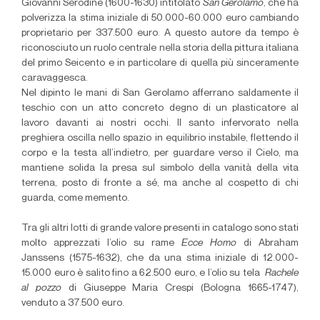
Giovanni Serodine (1600-1630) intitolato
San Gerolamo
, che ha
polverizza la stima iniziale di 50.000-60.000 euro cambiando
proprietario per 337.500 euro. A questo
autore
da tempo è
riconosciuto un ruolo centrale nella storia della pittura italiana
del primo Seicento e in particolare di quella più sinceramente
caravaggesca.
Nel dipinto le mani di San Gerolamo afferrano saldamente il
teschio con un atto concreto degno di un plasticatore al
lavoro davanti ai nostri occhi. Il santo infervorato nella
preghiera oscilla nello spazio in equilibrio instabile, flettendo il
corpo e la testa all’indietro, per guardare verso il Cielo, ma
mantiene solida la presa sul simbolo della vanità della vita
terrena, posto di fronte a sé, ma anche al cospetto di chi
guarda, come memento.
Tra gli altri lotti di grande valore presenti in catalogo sono stati
molto apprezzati l’olio su rame
Ecce Homo
di Abraham
Janssens (1575-1632), che da una stima iniziale di 12.000-
15.000 euro è salito fino a 62.500 euro, e l’olio su tela
Rachele
al pozzo
di Giuseppe Maria Crespi (Bologna 1665-1747),
venduto a 37.500 euro.