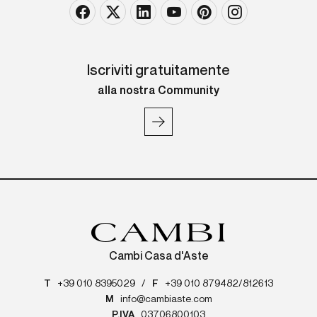
Iscriviti gratuitamente
alla nostra Community
Cambi Casa d'Aste
T
+39 010 8395029
/
F
+39 010 879482/812613
M
info@cambiaste.com
P.IVA
03706800103