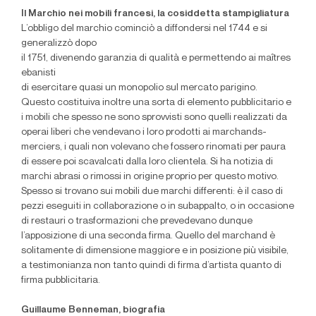
Il Marchio nei mobili francesi, la cosiddetta stampigliatura
L’obbligo del marchio cominciò a diffondersi nel 1744 e si
generalizzò dopo
il 1751, divenendo garanzia di qualità e permettendo ai maîtres
ebanisti
di esercitare quasi un monopolio sul mercato parigino.
Questo costituiva inoltre una sorta di elemento pubblicitario e
i mobili che spesso ne sono sprovvisti sono quelli realizzati da
operai liberi che vendevano i loro prodotti ai marchands-
merciers, i quali non volevano che fossero rinomati per paura
di essere poi scavalcati dalla loro clientela. Si ha notizia di
marchi abrasi o rimossi in origine proprio per questo motivo.
Spesso si trovano sui mobili due marchi differenti: è il caso di
pezzi eseguiti in collaborazione o in subappalto, o in occasione
di restauri o trasformazioni che prevedevano dunque
l’apposizione di una seconda firma. Quello del marchand è
solitamente di dimensione maggiore e in posizione più visibile,
a testimonianza non tanto quindi di firma d’artista quanto di
firma pubblicitaria.
Guillaume Benneman, biografia