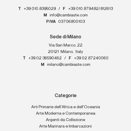
T
+39 010 8395029
/
F
+39 010 879482/812613
M
info@cambiaste.com
P.IVA
03706800103
Sede di Milano
Via San Marco, 22
20121
Milano
,
Italy
T
+39 02 36590462
/
F
+39 02 87240060
M
milano@cambiaste.com
Categorie
Arti Primarie dell'Africa e dell'Oceania
Arte Moderna e Contemporanea
Argenti da Collezione
Arte Marinara e Imbarcazioni