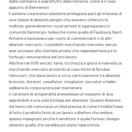
dalla Germania e soprattutto dalla Renania, come è il caso
appunto di Benneman.
Il sistema corporativo esistente privilegiava però gli interessi di
una classe di ebanisti parigini che avevano ottenuto la
maîtrise; generalmente i nuovi arrivati si aggregavano in
comunità fiammingo-tedesche come quella di Faubourg Saint-
Antoine e lavoravano per conto di commercianti o di altri
ebanisti-mercanti, i cosiddetti marchands-merciers, senza
aver accesso alla clientela privata che rappresentava poi la
fonte più remunerativa del loro lavoro.
Alla fine nel XVIII secolo, fama, ricchezza e gloria è riservata ai
marchands-merciers arrivando al caso limite di Nicolas
Héricourt, che dava lavoro a circa cento persone tra ebanisti,
bronzisti, doratori, cesellatori, intagliatori, laccatori e fabbri,
sebbene la corporazione per mantenere
il carattere di artigianalità prevedesse un massimo di due
apprendisti e una sola bottega per ebanista. Questa divisione
del lavoro dà comunque un’idea precisa di come il mobile fosse
di fatto il prodotto finito di un lavoro collettivo che vedeva
spesso impegnato anche il venditore, il quale forniva i disegni
ideando quella che sarebbe poi stata l’opera finita.