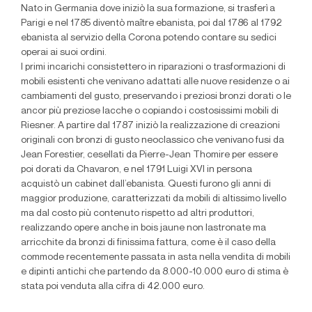
Nato in Germania dove iniziò la sua formazione, si trasferì a
Parigi e nel 1785 diventò maître ebanista, poi dal 1786 al 1792
ebanista al servizio della Corona potendo contare su sedici
operai ai suoi ordini.
I primi incarichi consistettero in riparazioni o trasformazioni di
mobili esistenti che venivano adattati alle nuove residenze o ai
cambiamenti del gusto, preservando i preziosi bronzi dorati o le
ancor più preziose lacche o copiando i costosissimi mobili di
Riesner. A partire dal 1787 iniziò la realizzazione di creazioni
originali con bronzi di gusto neoclassico che venivano fusi da
Jean Forestier, cesellati da Pierre-Jean Thomire per essere
poi dorati da Chavaron, e nel 1791 Luigi XVI in persona
acquistò un cabinet dall’ebanista. Questi furono gli anni di
maggior produzione, caratterizzati da mobili di altissimo livello
ma dal costo più contenuto rispetto ad altri produttori,
realizzando opere anche in bois jaune non lastronate ma
arricchite da bronzi di finissima fattura, come è il caso della
commode recentemente passata in asta nella vendita di mobili
e dipinti antichi che partendo da 8.000-10.000 euro di stima è
stata poi venduta alla cifra di 42.000 euro.