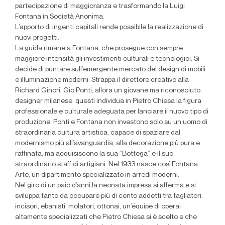
partecipazione di maggioranza e trasformando la Luigi
Fontana in Società Anonima.
L’apporto di ingenti capitali rende possibile la realizzazione di
nuovi progetti.
La guida rimane a Fontana, che prosegue con sempre
maggiore intensità gli investimenti culturali e tecnologici. Si
decide di puntare sull’emergente mercato del design di mobili
e illuminazione moderni. Strappa il direttore creativo alla
Richard Ginori, Gio Ponti, allora un giovane ma riconosciuto
designer milanese; questi individua in Pietro Chiesa la figura
professionale e culturale adeguata per lanciare il nuovo tipo di
produzione. Ponti e Fontana non investono solo su un uomo di
straordinaria cultura artistica, capace di spaziare dal
modernismo più all’avanguardia, alla decorazione più pura e
raffinata, ma acquisiscono la sua “Bottega” e il suo
straordinario staff di artigiani. Nel 1933 nasce così Fontana
Arte, un dipartimento specializzato in arredi moderni.
Nel giro di un paio d’anni la neonata impresa si afferma e si
sviluppa tanto da occupare più di cento addetti tra tagliatori,
incisori, ebanisti, molatori, ottonai, un’équipe di operai
altamente specializzati che Pietro Chiesa si è scelto e che