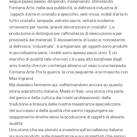
segue passo passo, dirigendo, insegnando, stimolando.
Fontana Arte, nella sua pubblicità, si definisce industria di
“oggetti d’arte in cristallo e specchio, vetri incisi, mobili d’arte in
tutto cristallo, lampade, vetrate sacre, vetrate moderne,
ornamenti per tavola, grandi decorazioni in cristallo”. La
produzione si distingue per raffinatezza di esecuzione e per
preziosità dei materiali. È decisamente di lusso e, nonostante
si definisca “industriale”, è artigianale: gli oggetti sono prodotti
in piccolissima serie, i mobili sono spesso pezzi unici. È un
marchio di qualità tale che non c’è casa alto borghese degli
anni trenta che non contenga almeno un vaso o una lampada
Fontana Arte. Poi la guerra, la crisi seguente, e la rinascita con
Max Ingrand.
Ma desidero fermarmi qui, soffermandomi ancora su questa
storia soprattutto italiana, Made in Italy; una storia che parla
del genio e della cultura dei nostri professionisti, della
tradizione e bravura delle nostre maestranze specializzate,
del successo e della qualità che sanno raggiungere se
saggiamente dirette verso la produzione di oggetti di elevata
qualità.
Una storia che sia stimolo a investire sull’eccellenza italiana,
sui suoi prodotti, sulle maestranze e sui progettisti che sanno