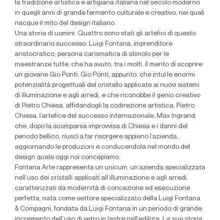
la tradizione artistica e artigiana italiana nel secolo moderno
in quegli anni di grande fermento culturale e creativo, nei quali
nacque il mito del design italiano.
Una storia di uomini. Quattro sono stati gli artefici di questo
straordinario successo: Luigi Fontana, imprenditore
aristocratico, persona carismatica di stimolo per le
maestranze tutte, che ha avuto, tra i molti, il merito di scoprire
un giovane Gio Ponti; Gio Ponti, appunto, che intuì le enormi
potenzialità progettuali del cristallo applicate ai nuovi sistemi
di illuminazione e agli arredi, e che riconobbe il genio creativo
di Pietro Chiesa, affidandogli la codirezione artistica; Pietro
Chiesa, l’artefice del successo internazionale; Max Ingrand,
che, dopo la scomparsa improvvisa di Chiesa e i danni del
periodo bellico, riuscì a far risorgere appieno l’azienda,
aggiornando le produzioni e conducendola nel mondo del
design quale oggi noi concepiamo.
Fontana Arte rappresenta un unicum, un’azienda specializzata
nell’uso dei cristalli applicati all’illuminazione e agli arredi,
caratterizzati da modernità di concezione ed esecuzione
perfetta, nata come settore specializzato della Luigi Fontana
& Compagni, fondata da Luigi Fontana in un periodo di grande
incremento dell’uso di vetro in lastre nell’edilizia. La sua storia