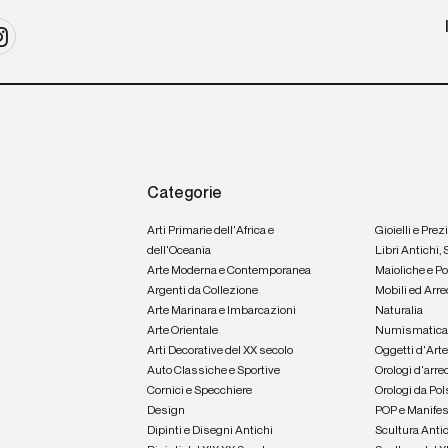
Categorie
Arti Primarie dell'Africa e
Gioielli e Prez
dell'Oceania
Libri Antichi,
Arte Moderna e Contemporanea
Maioliche e P
Argenti da Collezione
Mobili ed Arre
Arte Marinara e Imbarcazioni
Naturalia
Arte Orientale
Numismatic
Arti Decorative del XX secolo
Oggetti d'Art
Auto Classiche e Sportive
Orologi d'arre
Cornici e Specchiere
Orologi da Pol
Design
POP e Manifes
Dipinti e Disegni Antichi
Scultura Anti