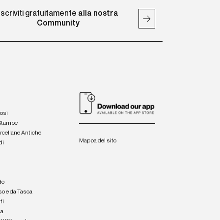
Iscriviti gratuitamente
alla nostra
Community
iosi
 Stampe
orcellane Antiche
Mappa del sito
di
a
e
do
so e da Tasca
ti
ca