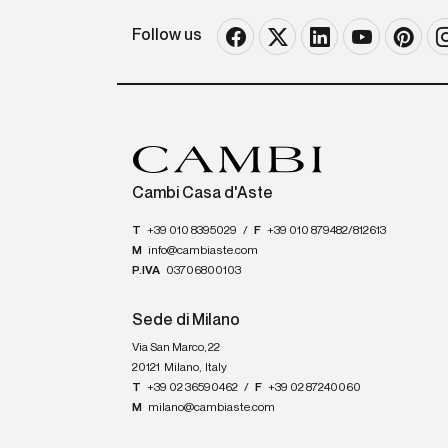
Follow us
Cambi Casa d'Aste
T
+39 010 8395029
/
F
+39 010 879482/812613
M
info@cambiaste.com
P.IVA
03706800103
Sede di Milano
Via San Marco, 22
20121
Milano
,
Italy
T
+39 02 36590462
/
F
+39 02 87240060
M
milano@cambiaste.com