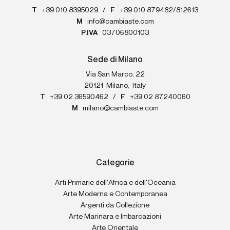
T
+39 010 8395029
/
F
+39 010 879482/812613
M
info@cambiaste.com
P.IVA
03706800103
Sede di Milano
Via San Marco, 22
20121
Milano
,
Italy
T
+39 02 36590462
/
F
+39 02 87240060
M
milano@cambiaste.com
Categorie
Arti Primarie dell'Africa e dell'Oceania
Arte Moderna e Contemporanea
Argenti da Collezione
Arte Marinara e Imbarcazioni
Arte Orientale