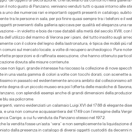
gio. Gli oggetti di decorazione, che facevano da contorno nella galleria d
con il noto gusto di Panzano, venivano venduti tutti o quasi intorno alle
 a uno dei numerosi rari e importanti oggetti presenti in catalogo, subi
mente tra le persone in sala, per poi finire quasi sempre tra i telefoni e il
 oggetti provenienti dalla galleria spiccava per qualità ed eleganza una rar
azione – in violetto e bois de rose databili alla metà del secolo XVIII, con b
a dell’utilizzo del marmo di Verona per i piani, del tutto insolito sugli arre
amente con il colore del legno della lastronatura, è tipica dei mobili più raf
on comuni sul mercato locale, a volte di recupero archeologico. Pure notev
erfette proporzioni e di raffinata esecuzione, che hanno ottenuto particola
ocazione dovuta alle misure contenute.
cose non liguri, grande interesse ha riscosso la collezione di nove specch
e in una vasta gamma di colori a volte con tocchi dorati, con scenette a c
tissimo in passato ed evidentemente ancora ambito dal collezionismo at
te degna di un piccolo museo era poi l’offerta delle maioliche di Savona
anzano, con splendidi esempi anche di grandi dimensioni della produzione tr
e blu sia policrome.
 argenti, vanno evidenziati un calamaio Luigi XVI del 1788 di elegante di
a, e una non comune acquasantiera del 1749 con l’immagine della Vergine
anca Carige, a cui fu venduta da Panzano stesso nel 1972.
o che la vendita fosse un’asta “vera” e non semplicemente la liquidazione
niato dalla presenza in catalogo di diversi oggetti custoditi da decenni ne