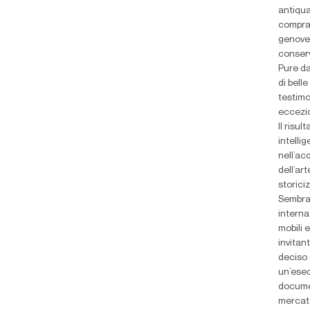
antiqua
comprar
genoves
conserv
Pure da
di bell
testimo
eccezio
Il risu
intelli
nell’ac
dell’ar
storici
Sembra 
interna
mobili 
invitan
deciso 
un’esec
documen
mercato