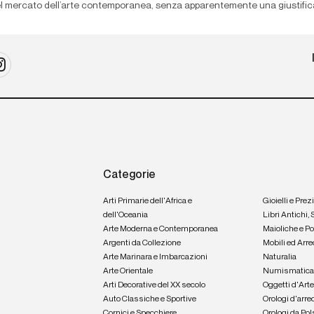
el mercato dell’arte contemporanea, senza apparentemente una giustific
Categorie
Arti Primarie dell'Africa e
Gioielli e Prez
dell'Oceania
Libri Antichi,
Arte Moderna e Contemporanea
Maioliche e P
Argenti da Collezione
Mobili ed Arre
Arte Marinara e Imbarcazioni
Naturalia
Arte Orientale
Numismatic
Arti Decorative del XX secolo
Oggetti d'Art
Auto Classiche e Sportive
Orologi d'arre
Cornici e Specchiere
Orologi da Pol