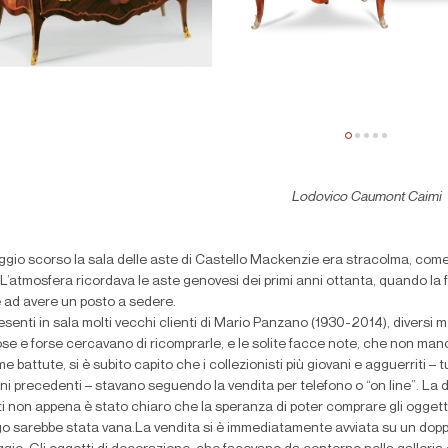
Lodovico Caumont Caimi
aggio scorso la sala delle aste di Castello Mackenzie era stracolma, come
 L’atmosfera ricordava le aste genovesi dei primi anni ottanta, quando la f
e ad avere un posto a sedere.
resenti in sala molti vecchi clienti di Mario Panzano (1930-2014), diversi
ose e forse cercavano di ricomprarle, e le solite facce note, che non man
me battute, si è subito capito che i collezionisti più giovani e agguerriti – t
rni precedenti – stavano seguendo la vendita per telefono o “on line”. La 
i non appena è stato chiaro che la speranza di poter comprare gli oggetti p
o sarebbe stata vana.La vendita si è immediatamente avviata su un doppio