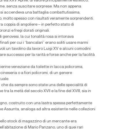
i via XXV Aprile, di valore principalmente estetico,
 stime, senza suscitare sorprese. Ma non appena
to si accendeva una battaglia combattutissima,
 web, molto spesso con risultati veramente sorprendenti.
a coppia di angoliere – in perfetto stato di
ronzi e fregi dorati originali.
di genovesi, la cui tonalità rosa si intonava
finati per cui i “bancalari” erano soliti usare marmi
oli un tavolino da lavoro Luigi XV e alcuni comodini
re successo per la rarità e forse anche per la facilità
ierine veneziane da toilette in lacca policroma,
ineseria o a fiori policromi, di un genere
tuale.
, che da sempre sono state una delle specialità di
a la metà del secolo XVII e la fine del XVIII, sia in
segno, costruito con una lastra spessa perfettamente
 Assunta, analoga ad altra esistente nelle collezioni
 dello stock di magazzino di un mercante era
ll’abitazione di Mario Panzano, uno di quei rari