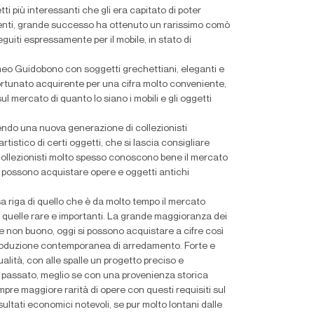
i più interessanti che gli era capitato di poter
clienti, grande successo ha ottenuto un rarissimo comò
eguiti espressamente per il mobile, in stato di
omeo Guidobono con soggetti grechettiani, eleganti e
fortunato acquirente per una cifra molto conveniente,
ul mercato di quanto lo siano i mobili e gli oggetti
cendo una nuova generazione di collezionisti
tistico di certi oggetti, che si lascia consigliare
i collezionisti molto spesso conoscono bene il mercato
, possono acquistare opere e oggetti antichi
lsa riga di quello che è da molto tempo il mercato
i e quelle rare e importanti. La grande maggioranza dei
ne non buono, oggi si possono acquistare a cifre così
 produzione contemporanea di arredamento. Forte e
ualità, con alle spalle un progetto preciso e
l passato, meglio se con una provenienza storica
e maggiore rarità di opere con questi requisiti sul
sultati economici notevoli, se pur molto lontani dalle