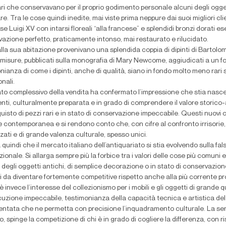
ri che conservavano per il proprio godimento personale alcuni degli oggett
e. Tra le cose quindi inedite, mai viste prima neppure dai suoi migliori 
e Luigi XV con intarsi floreali “alla francese” e splendidi bronzi dorati es
azione perfetto, praticamente intonso, mai restaurato e rilucidato.
lla sua abitazione provenivano una splendida coppia di dipinti di Bartol
e misure, pubblicati sulla monografia di Mary Newcome, aggiudicati a un 
nianza di come i dipinti, anche di qualità, siano in fondo molto meno rari s
nali.
ltato complessivo della vendita ha confermato l’impressione che stia nas
genti, culturalmente preparata e in grado di comprendere il valore storico-ar
quisto di pezzi rari e in stato di conservazione impeccabile. Questi nuov
te contemporanea e si rendono conto che, con cifre al confronto irrisorie
zzati e di grande valenza culturale, spesso unici.
quindi che il mercato italiano dell’antiquariato si stia evolvendo sulla fa
zionale. Si allarga sempre più la forbice tra i valori delle cose più comun
e degli oggetti antichi, di semplice decorazione o in stato di conservazio
ti da diventare fortemente competitive rispetto anche alla più corrente
è invece l’interesse del collezionismo per i mobili e gli oggetti di grande q
uzione impeccabile, testimonianza della capacità tecnica e artistica de
tata che ne permetta con precisione l’inquadramento culturale. La sempr
, spinge la competizione di chi è in grado di cogliere la differenza, con ri