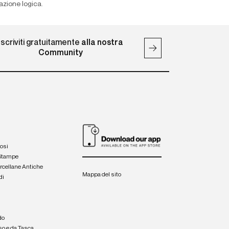
azione logica.
Iscriviti gratuitamente
alla nostra
Community
iosi
 Stampe
orcellane Antiche
Mappa del sito
di
a
e
do
so e da Tasca