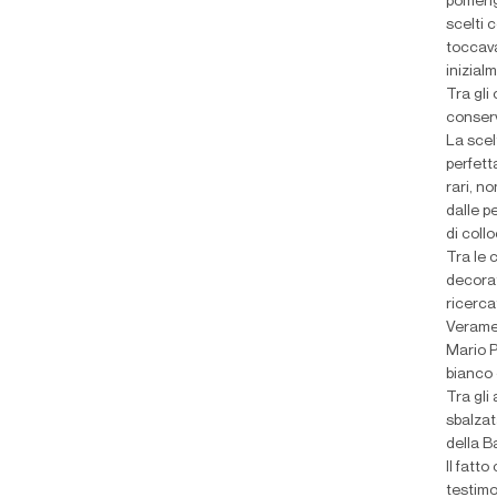
pomerig
scelti 
toccava
inizial
Tra gli
conserv
La scelt
perfett
rari, n
dalle p
di coll
Tra le 
decorat
ricerca
Veramen
Mario P
bianco 
Tra gli
sbalzat
della B
Il fatt
testimo