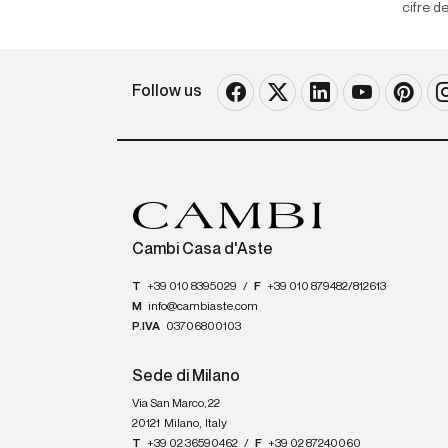
cifre d
Follow us
Cambi Casa d'Aste
T
+39 010 8395029
/
F
+39 010 879482/812613
M
info@cambiaste.com
P.IVA
03706800103
Sede di Milano
Via San Marco, 22
20121
Milano
,
Italy
T
+39 02 36590462
/
F
+39 02 87240060