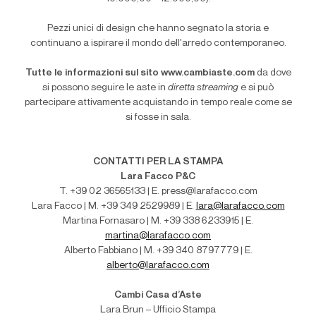
Pezzi unici di design che hanno segnato la storia e
continuano a ispirare il mondo dell'arredo contemporaneo.
Tutte le informazioni sul sito www.cambiaste.com
da dove
si possono seguire le aste in
diretta streaming
e si può
partecipare attivamente acquistando in tempo reale come se
si fosse in sala.
CONTATTI PER LA STAMPA
Lara Facco P&C
T. +39 02 36565133 | E. press@larafacco.com
Lara Facco | M. +39 349 2529989 | E.
lara@larafacco.com
Martina Fornasaro | M. +39 338 6233915 | E.
martina@larafacco.com
Alberto Fabbiano | M. +39 340 8797779 | E.
alberto@larafacco.com
Cambi Casa d’Aste
Lara Brun – Ufficio Stampa