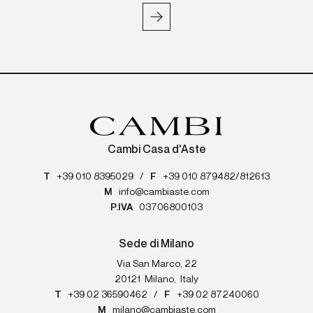
Cambi Casa d'Aste
T
+39 010 8395029
/
F
+39 010 879482/812613
M
info@cambiaste.com
P.IVA
03706800103
Sede di Milano
Via San Marco, 22
20121
Milano
,
Italy
T
+39 02 36590462
/
F
+39 02 87240060
M
milano@cambiaste.com