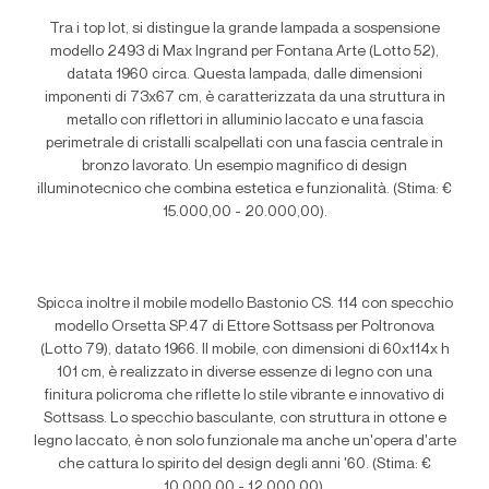
Tra i top lot, si distingue la grande lampada a sospensione
modello 2493 di Max Ingrand per Fontana Arte (Lotto 52),
datata 1960 circa. Questa lampada, dalle dimensioni
imponenti di 73x67 cm, è caratterizzata da una struttura in
metallo con riflettori in alluminio laccato e una fascia
perimetrale di cristalli scalpellati con una fascia centrale in
bronzo lavorato. Un esempio magnifico di design
illuminotecnico che combina estetica e funzionalità. (Stima: €
15.000,00 - 20.000,00).
Spicca inoltre il mobile modello Bastonio CS. 114 con specchio
modello Orsetta SP.47 di Ettore Sottsass per Poltronova
(Lotto 79), datato 1966. Il mobile, con dimensioni di 60x114x h
101 cm, è realizzato in diverse essenze di legno con una
finitura policroma che riflette lo stile vibrante e innovativo di
Sottsass. Lo specchio basculante, con struttura in ottone e
legno laccato, è non solo funzionale ma anche un'opera d'arte
che cattura lo spirito del design degli anni '60. (Stima: €
10.000,00 - 12.000,00).