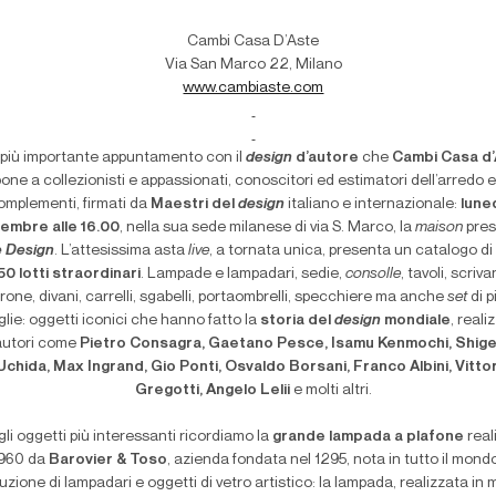
Cambi Casa D’Aste
Via San Marco 22, Milano
www.cambiaste.com
l più importante appuntamento con il
design
d’autore
che
Cambi Casa d
one a collezionisti e appassionati, conoscitori ed estimatori dell’arredo e 
omplementi, firmati da
Maestri del
design
italiano e internazionale:
lune
cembre alle 16.00
, nella sua sede milanese di via S. Marco, la
maison
pres
e Design
. L’attesissima asta
live
, a tornata unica, presenta un catalogo di
50 lotti straordinari
. Lampade e lampadari, sedie,
consolle
, tavoli, scriva
trone, divani, carrelli, sgabelli, portaombrelli, specchiere ma anche
set
di p
glie: oggetti iconici che hanno fatto la
storia del
design
mondiale
, reali
autori come
Pietro Consagra, Gaetano Pesce, Isamu Kenmochi, Shig
Uchida, Max Ingrand, Gio Ponti, Osvaldo Borsani, Franco Albini, Vitto
Gregotti, Angelo Lelii
e molti altri.
gli oggetti più interessanti ricordiamo la
grande lampada a plafone
real
1960 da
Barovier & Toso
, azienda fondata nel 1295, nota in tutto il mondo
uzione di lampadari e oggetti di vetro artistico: la lampada, realizzata in 