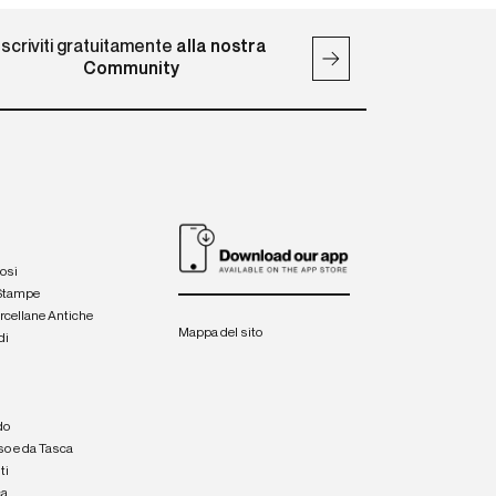
Iscriviti gratuitamente
alla nostra
Community
iosi
 Stampe
orcellane Antiche
Mappa del sito
di
a
e
do
so e da Tasca
ti
ca