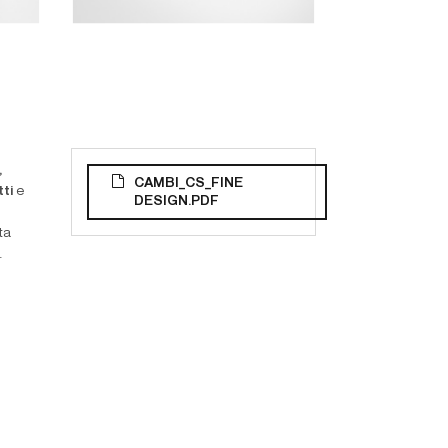
,
CAMBI_CS_FINE
tti
e
DESIGN.PDF
ta
.