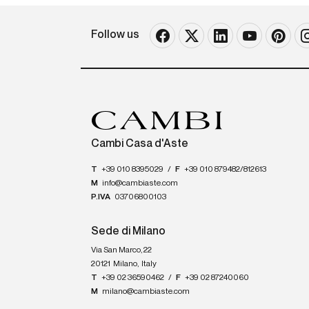
Follow us
Cambi Casa d'Aste
T
+39 010 8395029
/
F
+39 010 879482/812613
M
info@cambiaste.com
P.IVA
03706800103
Sede di Milano
Via San Marco, 22
20121
Milano
,
Italy
T
+39 02 36590462
/
F
+39 02 87240060
M
milano@cambiaste.com