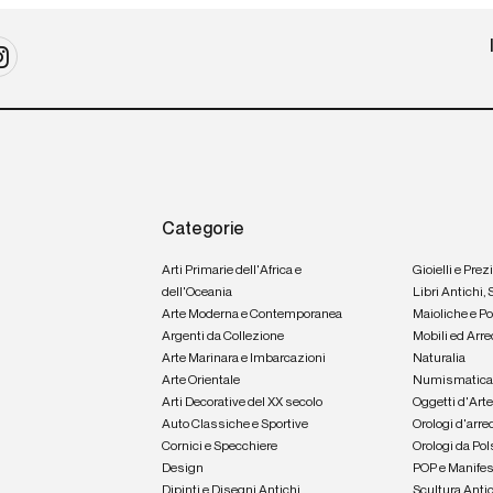
Categorie
Arti Primarie dell'Africa e
Gioielli e Prez
dell'Oceania
Libri Antichi,
Arte Moderna e Contemporanea
Maioliche e P
Argenti da Collezione
Mobili ed Arre
Arte Marinara e Imbarcazioni
Naturalia
Arte Orientale
Numismatic
Arti Decorative del XX secolo
Oggetti d'Art
Auto Classiche e Sportive
Orologi d'arre
Cornici e Specchiere
Orologi da Pol
Design
POP e Manifes
Dipinti e Disegni Antichi
Scultura Anti