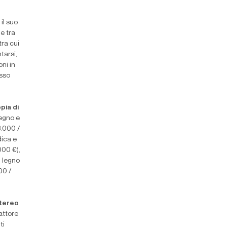
il suo
e tra
tra cui
tarsi,
oni in
esso
pia di
legno e
8.000 /
dica e
000 €),
n legno
00 /
tereo
 attore
ti