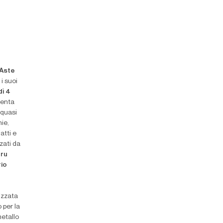
’Aste
i suoi
dì 4
enta
 quasi
nie,
iatti e
zzati da
eru
rio
izzata
 per la
metallo