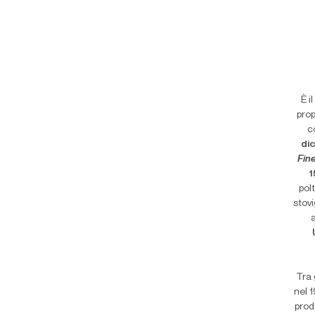
È i
prop
c
di
Fin
1
pol
stovi
Tra 
nel 
prod