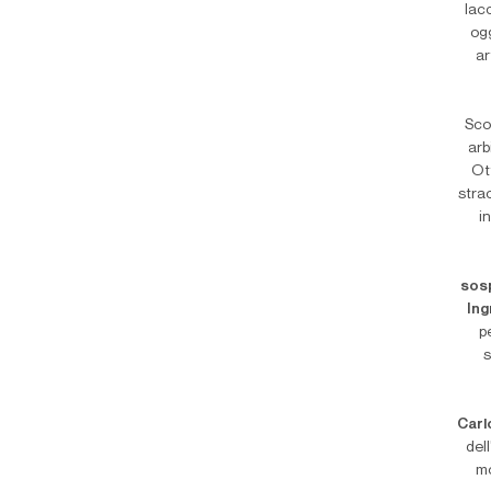
lac
og
ar
Sco
arb
Ot
strao
i
sos
In
p
s
Carl
del
mo