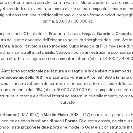
cato e ottone lucido con elementi in vetro di Murano policromo è, come tut
getti prodotti dall’azienda, un'opera d'arte unica, composta a mano da es
tigiani con tecniche tradizionali capaci di creare forme e colori ineguaglia
(stima: 20.000 / 30.000 €).
mparsa nel 2017 all’età di 95 anni, l’artista e
designer
Gabriella Crespi
è 
itra del gusto e vestale dell’eleganza nei salotti borghesi degli anni Sett
tanta: è suo il
tavolo basso modello Cubo Magico di Plurimi
– serie di m
rdinari ispirati all’artista Emilio Vedova – con piani estraibili a scomparsa i
n una struttura in legno con rivestimenti in ottone (stima: 18.000 / 24.000
Altro lotto eccezionale per fattura e disegno, è la celeberrima
lampada 
pensione modello 1881
realizzata da
Fontana Arte
nel 1960 e firmata 
grand
, maestro vetraio e decoratore francese, direttore artistico della a
er un decennio dal 1954 (stima: 15.000 / 20.000 €); la lampada presenta
truttura in ottone e diffusori interni ed esterni in cristallo molato, colorat
curvato.
o Hauner
(1927-1997) e
Martin Eisler
(1913-1977) sono stati i principali
d
l'iconica azienda brasiliana di mobili
Forma
. Di questa coppia, celebre in tu
ndo, l’asta propone le
due poltrone modello Costela
con struttura in f