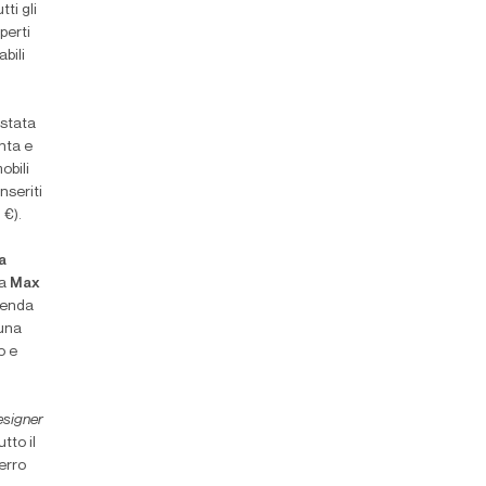
ti gli
perti
bili
stata
anta e
obili
nseriti
 €).
a
da
Max
zienda
 una
o e
esigner
tto il
erro