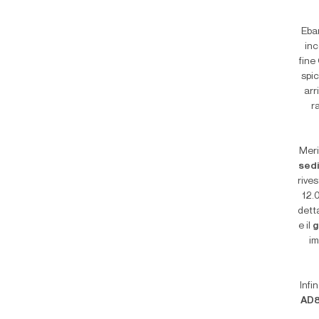
Eba
inc
fine
spi
arr
r
Meri
sedi
rives
12.0
dett
e il
g
im
Infi
AD