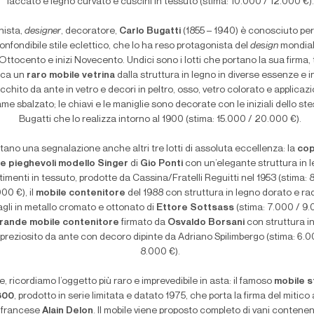
laccato e legno curvato e cuscini in tessuto (stima: 10.000 / 12.000 €).
nista,
designer
, decoratore,
Carlo Bugatti
(1855 – 1940) è conosciuto per 
onfondibile stile eclettico, che lo ha reso protagonista del
design
mondial
 Ottocento e inizi Novecento. Undici sono i lotti che portano la sua firma, 
cca un
raro mobile vetrina
dalla struttura in legno in diverse essenze e in
icchito da ante in vetro e decori in peltro, osso, vetro colorato e applicazi
ame sbalzato; le chiavi e le maniglie sono decorate con le iniziali dello st
Bugatti che lo realizza intorno al 1900 (stima: 15.000 / 20.000 €).
tano una segnalazione anche altri tre lotti di assoluta eccellenza: la
cop
e pieghevoli modello Singer
di
Gio Ponti
con un’elegante struttura in 
timenti in tessuto, prodotte da Cassina/Fratelli Reguitti nel 1953 (stima: 
00 €), il
mobile contenitore
del 1988 con struttura in legno dorato e ra
agli in metallo cromato e ottonato di
Ettore Sottsass
(stima: 7.000 / 9.
rande mobile contenitore
firmato da
Osvaldo Borsani
con struttura i
preziosito da ante con decoro dipinte da Adriano Spilimbergo (stima: 6.0
8.000 €).
ne, ricordiamo l’oggetto più raro e imprevedibile in asta: il famoso
mobile s
800
, prodotto in serie limitata e datato 1975, che porta la firma del mitico
francese
Alain Delon
. Il mobile viene proposto completo di vani contenen