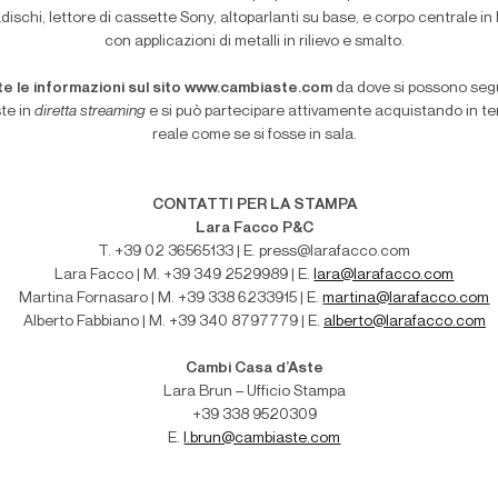
adischi, lettore di cassette Sony, altoparlanti su base, e corpo centrale in
con applicazioni di metalli in rilievo e smalto.
te le informazioni sul sito www.cambiaste.com
da dove si possono segu
te in
diretta streaming
e si può partecipare attivamente acquistando in t
reale come se si fosse in sala.
CONTATTI PER LA STAMPA
Lara Facco P&C
T. +39 02 36565133 | E. press@larafacco.com
Lara Facco | M. +39 349 2529989 | E.
lara@larafacco.com
Martina Fornasaro | M. +39 338 6233915 | E.
martina@larafacco.com
Alberto Fabbiano | M. +39 340 8797779 | E.
alberto@larafacco.com
Cambi Casa d’Aste
Lara Brun – Ufficio Stampa
+39 338 9520309
E.
l.brun@cambiaste.com