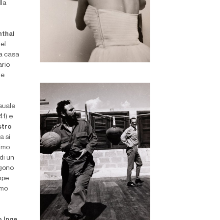
lla
nthal
del
la casa
ario
le
nsuale
41) e
stro
a si
simo
di un
ngono
mpe
omo
o Inge