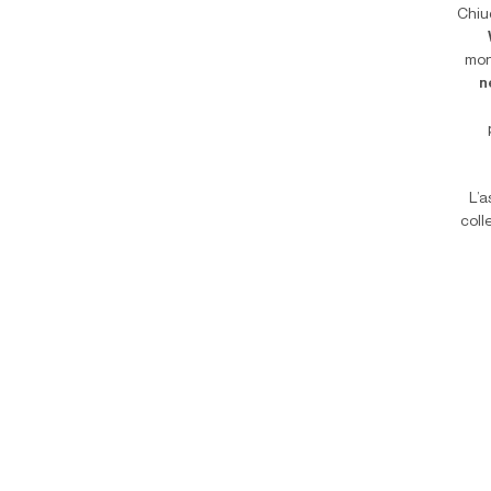
Chiu
mon
n
L’a
coll