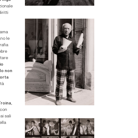
zionale
ritti
orama
ano le
rafia
ebre
itare
io
Io non
orta
ità
Troina,
 con
i sali
ella