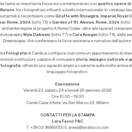
de l’asta un importante focus sul contemporaneo con
quattro opere di
Watson
, tra i fotografi più influenti a livello internazionale. In catalogo lav
umentali e recentissimi come
Giraffe with Showgirls, Imperial Royal C
ear Rome, 2024
(lotto 75) e
Garden of St. Alexius, Rome, 2024
(lotto 
entrambe legate al progetto
A Rome Codex
, oltre alle layered composit
photography
Myla Dalbesio
(lotto 77) e
Cara Keegan
(lotto 78), dalla se
Dreamscape
, che confermano la forza visionaria e narrativa dell’autore.
sta
Fotografia
di Cambi si configura così come un appuntamento di riliev
ezionisti e istituzioni, capace di coniugare
storia, impegno culturale e 
fotografia
, offrendo uno sguardo ampio e coerente sulle molte anime d
linguaggio fotografico.
Esposizione
Venerdì 23, sabato 24 e lunedì 26 gennaio 2026
Ore 10.00 – 19.00
Cambi Casa d’Aste, via San Marco 22, Milano
CONTATTI PER LA STAMPA
Lara Facco P&C
T. +39 02 36565133 | E. press@larafacco.com