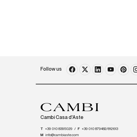
Follow us
Cambi Casa d'Aste
T
+39 010 8395029
/
F
+39 010 879482/812613
M
info@cambiaste.com