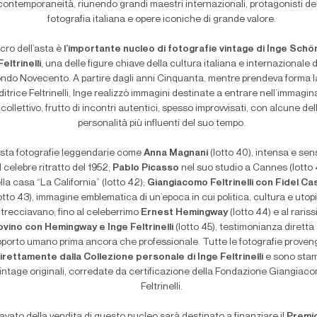
contemporaneità, riunendo grandi maestri internazionali, protagonisti de
fotografia italiana e opere iconiche di grande valore.
cro dell’asta è
l’importante nucleo di fotografie vintage di Inge Schö
Feltrinelli
, una delle figure chiave della cultura italiana e internazionale 
ndo Novecento. A partire dagli anni Cinquanta, mentre prendeva forma 
ditrice Feltrinelli, Inge realizzò immagini destinate a entrare nell’immagin
collettivo, frutto di incontri autentici, spesso improvvisati, con alcune del
personalità più influenti del suo tempo.
asta fotografie leggendarie come
Anna Magnani
(lotto 40), intensa e se
l celebre ritratto del 1952;
Pablo Picasso
nel suo studio a Cannes (lotto 
lla casa “La California” (lotto 42);
Giangiacomo Feltrinelli con Fidel Ca
lotto 43), immagine emblematica di un’epoca in cui politica, cultura e utopi
ntrecciavano; fino al celeberrimo
Ernest Hemingway
(lotto 44) e al raris
ovino con Hemingway e Inge Feltrinelli
(lotto 45), testimonianza diretta 
pporto umano prima ancora che professionale. Tutte le fotografie prove
irettamente dalla Collezione personale di Inge Feltrinelli
e sono sta
intage originali, corredate da certificazione della Fondazione Giangiac
Feltrinelli.
icavato della vendita di questo nucleo sarà destinato a finanziare il
Premi