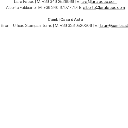
Lara Facco | M. +39 349 2529989 | E.
lara@larafacco.com
Alberto Fabbiano | M. +39 340 8797779 | E.
alberto@larafacco.com
Cambi Casa d’Aste
 Brun – Ufficio Stampa interno | M
. +39 338 9520309 | E.
l.brun@cambias