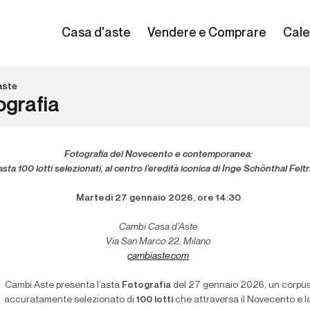
Casa d'aste
Vendere e Comprare
Cale
aste
ografia
Fotografia del Novecento e contemporanea:
asta 100 lotti selezionati, al centro l’eredità iconica di Inge Schönthal Feltri
Martedì 27 gennaio 2026, ore 14:30
Cambi Casa d’Aste
Via San Marco 22, Milano
cambiaste.com
Cambi Aste presenta l’asta
Fotografia
del 27 gennaio 2026, un corpu
accuratamente selezionato di
100 lotti
che attraversa il Novecento e l