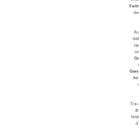
Feltr
de
Ac
del
op
um
Gr
Giac
ho
Tra 
3
timb
d