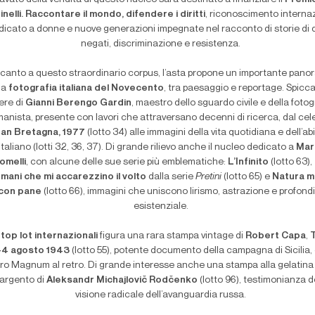
inelli. Raccontare il mondo, difendere i diritti
, riconoscimento interna
dicato a donne e nuove generazioni impegnate nel racconto di storie di di
negati, discriminazione e resistenza.
canto a questo straordinario corpus, l’asta propone un importante pan
la
fotografia italiana del Novecento
, tra paesaggio e reportage. Spicc
ere di
Gianni Berengo Gardin
, maestro dello sguardo civile e della fotog
anista, presente con lavori che attraversano decenni di ricerca, dal cel
an Bretagna, 1977
(lotto 34) alle immagini della vita quotidiana e dell’ab
italiano (lotti 32, 36, 37). Di grande rilievo anche il nucleo dedicato a
Mar
omelli
, con alcune delle sue serie più emblematiche:
L’Infinito
(lotto 63),
 mani che mi accarezzino il volto
dalla serie
Pretini
(lotto 65) e
Natura m
con pane
(lotto 66), immagini che uniscono lirismo, astrazione e profond
esistenziale.
i
top lot internazionali
figura una rara stampa vintage di
Robert Capa
,
-4 agosto 1943
(lotto 55), potente documento della campagna di Sicilia,
ro Magnum al retro. Di grande interesse anche una stampa alla gelatina a
’argento di
Aleksandr Michajlovič Rodčenko
(lotto 96), testimonianza d
visione radicale dell’avanguardia russa.