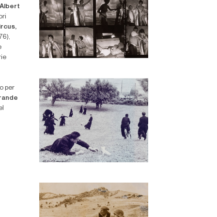
 Albert
ori
ircus,
76),
e
rie
o per
grande
el