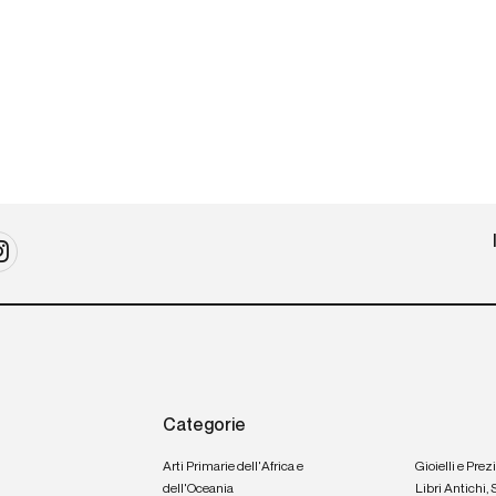
Categorie
Arti Primarie dell'Africa e
Gioielli e Prez
dell'Oceania
Libri Antichi,