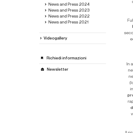
News and Press 2024
News and Press 2023
News and Press 2022
Ful
News and Press 2021
seco
Videogallery
e
Richiedi informazioni
In 
Newsletter
ne
ne
(
i
pr
ra
d
v
Il r