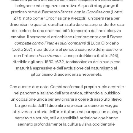
bolognese ed eleganza narrativa. A questi si aggiunge il
prezioso rame di Bernardo Strozzi con la
Crocifissione
(Lotto
271), noto come “Crocifissione Viezzoli”: un’opera rara per
dimensioni e qualità, caratterizzata da una sorprendente resa
del cielo e da una drammaticità temperata da fine dolcezza
emotiva. Il percorso si arricchisce ulteriormente con il
Perseo
combatte contro Fineo e i suoi compagni
di Luca Giordano
(Lotto 257), riconducibile al periodo spagnolo del maestro, e
con l’intenso
Ecce Homo
di Jusepe de Ribera (Lotto 246),
riferibile agli anni 1630-1632, testimonianza della sua piena
maturità espressiva e dell’evoluzione dal naturalismo al
pittoricismo di ascendenza neoveneta.
Con queste due aste, Cambi conferma il proprio ruolo centrale
nel panorama italiano dell’arte antica, offrendo al pubblico
un’occasione unica per avvicinarsi a opere di assoluto rilievo.
La giornata dell’11 dicembre si presenta come un viaggio
attraverso la storia dell’arte italiana ed europea, un dialogo
serrato tra scuole, stili e sensibilità artistiche che hanno
segnato profondamente la cultura visiva occidentale.