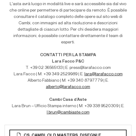
L'asta avrà luogo in modalità live e sarà accessibile sia dal vivo
che online per permettere di partecipare da remoto. È possibile
consultare il catalogo completo delle opere sul sito web di
Cambi, con immagini ad alta risoluzione e descrizioni
dettagliate di ciascun lotto. Per chi desidera maggiori
informazioni, è possibile contattare direttamente il team di
esperti.
CONTATTI PER LA STAMPA
Lara Facco P&C
T. +39 02 36565133 | E. press@larafacco.com
Lara Facco | M. +39 349 2529989 | E.
lara@larafacco.com
Alberto Fabbiano | M. +39 340 8797779 | E.
alberto@larafacco.com
Cambi Casa d’Aste
Lara Brun – Ufficio Stampa interno | M
. +39 338 9520309 | E.
l.brun@cambiaste.com
CS_CAMBI_OLD MASTERS_DISEGNI E