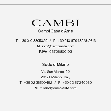
Cambi Casa d'Aste
T
+39 010 8395029
/
F
+39 010 879482/812613
M
info@cambiaste.com
P.IVA
03706800103
Sede di Milano
Via San Marco, 22
20121
Milano
,
Italy
T
+39 02 36590462
/
F
+39 02 87240060
M
milano@cambiaste.com