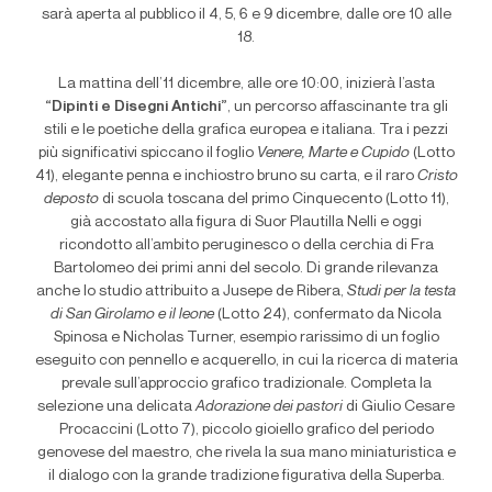
sarà aperta al pubblico il 4, 5, 6 e 9 dicembre, dalle ore 10 alle
18.
La mattina dell’11 dicembre, alle ore 10:00, inizierà l’asta
“Dipinti e Disegni Antichi”
, un percorso affascinante tra gli
stili e le poetiche della grafica europea e italiana. Tra i pezzi
più significativi spiccano il foglio
Venere, Marte e Cupido
(Lotto
41), elegante penna e inchiostro bruno su carta, e il raro
Cristo
deposto
di scuola toscana del primo Cinquecento (Lotto 11),
già accostato alla figura di Suor Plautilla Nelli e oggi
ricondotto all’ambito peruginesco o della cerchia di Fra
Bartolomeo dei primi anni del secolo. Di grande rilevanza
anche lo studio attribuito a Jusepe de Ribera,
Studi per la testa
di San Girolamo e il leone
(Lotto 24), confermato da Nicola
Spinosa e Nicholas Turner, esempio rarissimo di un foglio
eseguito con pennello e acquerello, in cui la ricerca di materia
prevale sull’approccio grafico tradizionale. Completa la
selezione una delicata
Adorazione dei pastori
di Giulio Cesare
Procaccini (Lotto 7), piccolo gioiello grafico del periodo
genovese del maestro, che rivela la sua mano miniaturistica e
il dialogo con la grande tradizione figurativa della Superba.