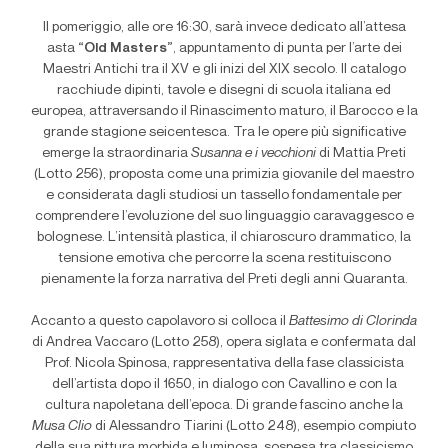
Il pomeriggio, alle ore 16:30, sarà invece dedicato all’attesa
asta
“Old Masters”
, appuntamento di punta per l’arte dei
Maestri Antichi tra il XV e gli inizi del XIX secolo. Il catalogo
racchiude dipinti, tavole e disegni di scuola italiana ed
europea, attraversando il Rinascimento maturo, il Barocco e la
grande stagione seicentesca. Tra le opere più significative
emerge la straordinaria
Susanna e i vecchioni
di Mattia Preti
(Lotto 256), proposta come una primizia giovanile del maestro
e considerata dagli studiosi un tassello fondamentale per
comprendere l’evoluzione del suo linguaggio caravaggesco e
bolognese. L’intensità plastica, il chiaroscuro drammatico, la
tensione emotiva che percorre la scena restituiscono
pienamente la forza narrativa del Preti degli anni Quaranta.
Accanto a questo capolavoro si colloca il
Battesimo di Clorinda
di Andrea Vaccaro (Lotto 258), opera siglata e confermata dal
Prof. Nicola Spinosa, rappresentativa della fase classicista
dell’artista dopo il 1650, in dialogo con Cavallino e con la
cultura napoletana dell’epoca. Di grande fascino anche la
Musa Clio
di Alessandro Tiarini (Lotto 248), esempio compiuto
della sua pittura morbida e luminosa, sospesa tra classicismo