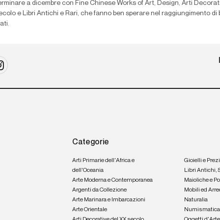
terminare a dicembre con Fine Chinese Works of Art, Design, Arti Decorat
colo e Libri Antichi e Rari, che fanno ben sperare nel raggiungimento di
ati.
Categorie
Arti Primarie dell'Africa e
Gioielli e Prez
dell'Oceania
Libri Antichi,
Arte Moderna e Contemporanea
Maioliche e P
Argenti da Collezione
Mobili ed Arre
Arte Marinara e Imbarcazioni
Naturalia
Arte Orientale
Numismatic
Arti Decorative del XX secolo
Oggetti d'Art