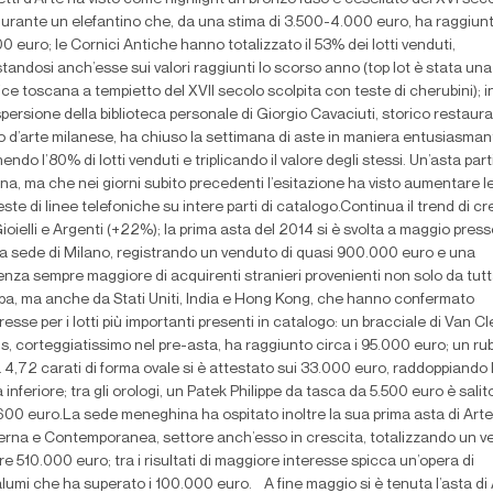
gurante un elefantino che, da una stima di 3.500-4.000 euro, ha raggiunt
0 euro; le Cornici Antiche hanno totalizzato il 53% dei lotti venduti,
tandosi anch’esse sui valori raggiunti lo scorso anno (top lot è stata una
ce toscana a tempietto del XVII secolo scolpita con teste di cherubini); in
spersione della biblioteca personale di Giorgio Cavaciuti, storico restaur
o d’arte milanese, ha chiuso la settimana di aste in maniera entusiasman
endo l’80% di lotti venduti e triplicando il valore degli stessi. Un’asta part
na, ma che nei giorni subito precedenti l’esitazione ha visto aumentare l
este di linee telefoniche su intere parti di catalogo.Continua il trend di cr
ioielli e Argenti (+22%); la prima asta del 2014 si è svolta a maggio press
a sede di Milano, registrando un venduto di quasi 900.000 euro e una
enza sempre maggiore di acquirenti stranieri provenienti non solo da tut
pa, ma anche da Stati Uniti, India e Hong Kong, che hanno confermato
eresse per i lotti più importanti presenti in catalogo: un bracciale di Van Cl
s, corteggiatissimo nel pre-asta, ha raggiunto circa i 95.000 euro; un rub
 4,72 carati di forma ovale si è attestato sui 33.000 euro, raddoppiando 
 inferiore; tra gli orologi, un Patek Philippe da tasca da 5.500 euro è salit
.600 euro.La sede meneghina ha ospitato inoltre la sua prima asta di Arte
rna e Contemporanea, settore anch’esso in crescita, totalizzando un v
tre 510.000 euro; tra i risultati di maggiore interesse spicca un’opera di
lumi che ha superato i 100.000 euro. A fine maggio si è tenuta l’asta di