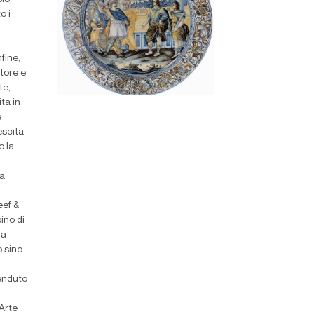
o i
fine,
atore e
te,
ita in
e
escita
o la
ta
eef &
ino di
la
o sino
enduto
 Arte