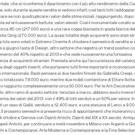
tale, che si riconferma il dipartimento con il più alto rendimento della C
e; solo durante queste vendite si vedono infatti così tanti lotti raddoppiar
icare se non quadruplicare i valori delle stime iniziali, raggiungendo, dopo
te ed entusiasmanti battute, valori elevati. Così il monumentale corallo s
 circa 80 cm (217.000 euro) e una rara coppa biansata in giada bianca del
tia Qing (270.000 euro). La quasi totalità degli acquirenti sono stati str
op lots sono volati in Estremo Oriente.A chiudere il semestre di vendite si 
a a giugno l’asta di Design, altro settore che registra un trend positivo c
emento del 40% rispetto al 2013 e che vede nuovamente una fortissima
nza di acquirenti stranieri. Premiata anche qui l’accuratezza del catalog
a degli oggetti inseriti, che portavano tutti firme importanti e riconosciut
lo internazionale. Basti pensare ai due tavolini firmati da Gabriella Crespi,
o totalizzato 78.000 euro, mentre due mobili contenitore di Ettore Sott
o raggiunto complessivamente circa 50.000 euro. Per le Arti Decorative
o, altro ramo di questo settore, tenutasi a marzo, abbiamo avuto invece 
rma dei valori del 2013, con il 49% di lotti venduti e un 60% per valore; t
i un vaso di Gallé, venduto a 12.400 euro, e una statuina di Lenci a 9.0
.Il prossimo semestre si presenta ricco di appuntamenti che inizieranno a
di ottobre a Genova con Dipinti Antichi, Dipinti del XIX e XX secolo, Antiq
peti Antichi, per continuare a metà novembre a Milano con Argenti e Gioi
chi e Contemporanei, Arte Moderna e Contemporanea e la Fine Selection