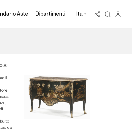
ndario Aste
Dipartimenti
Ita
0.000
ma il
ttore
giosa
nze,
di
ibuito
toio da