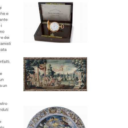
i
che e
tante
 i
imo
re dei
ramisti
icata
nfatti,
re
 un
da un
estro
nduti
e
olo