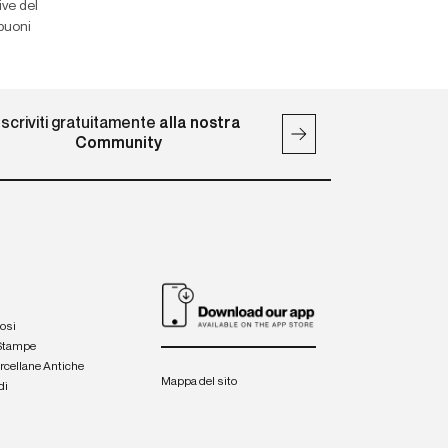
ive del
 buoni
Iscriviti gratuitamente
alla nostra
Community
iosi
 Stampe
orcellane Antiche
Mappa del sito
di
a
e