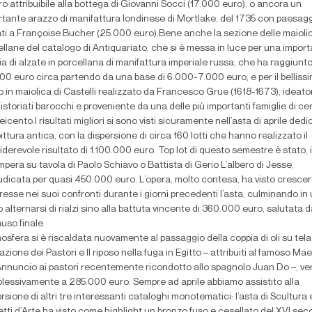
o attribuibile alla bottega di Giovanni Socci (17.000 euro), o ancora un
rtante arazzo di manifattura londinese di Mortlake, del 1735 con paesagg
rati a Françoise Bucher (25.000 euro).Bene anche la sezione delle maioli
llane del catalogo di Antiquariato, che si è messa in luce per una impor
a di alzate in porcellana di manifattura imperiale russa, che ha raggiunto
00 euro circa partendo da una base di 6.000-7.000 euro, e per il belliss
o in maiolica di Castelli realizzato da Francesco Grue (1618-1673), ideato
 istoriati barocchi e proveniente da una delle più importanti famiglie di ce
eicento.I risultati migliori si sono visti sicuramente nell’asta di aprile ded
pittura antica, con la dispersione di circa 160 lotti che hanno realizzato il
derevole risultato di 1.100.000 euro. Top lot di questo semestre è stato, i
mpera su tavola di Paolo Schiavo o Battista di Gerio L’albero di Jesse,
udicata per quasi 450.000 euro. L’opera, molto contesa, ha visto cresce
eresse nei suoi confronti durante i giorni precedenti l’asta, culminando in
 alternarsi di rialzi sino alla battuta vincente di 360.000 euro, salutata 
uso finale.
osfera si è riscaldata nuovamente al passaggio della coppia di oli su tela
zione dei Pastori e Il riposo nella fuga in Egitto – attribuiti al famoso Ma
’Annuncio ai pastori recentemente ricondotto allo spagnolo Juan Do –, ve
lessivamente a 285.000 euro. Sempre ad aprile abbiamo assistito alla
rsione di altri tre interessanti cataloghi monotematici: l’asta di Scultura 
ti d’Arte ha visto come highlight un bronzo fuso e cesellato del XVI sec