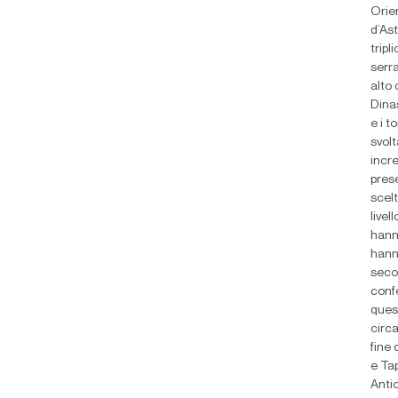
Orien
d’Ast
tripl
serra
alto
Dinas
e i t
svolt
incr
prese
scelt
livel
hann
hann
secol
confe
quest
circa
fine 
e Tap
Anti