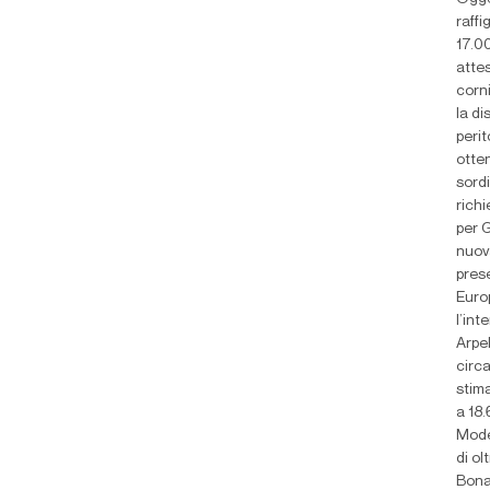
raffi
17.00
attes
corni
la di
perit
otten
sordi
richi
per G
nuov
pres
Euro
l’int
Arpel
circa
stima
a 18
Mode
di ol
Bona