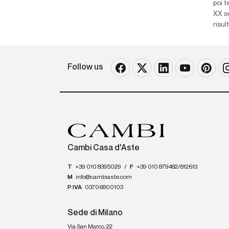
poi 
XX se
risult
Follow us
Cambi Casa d'Aste
T
+39 010 8395029
/
F
+39 010 879482/812613
M
info@cambiaste.com
P.IVA
03706800103
Sede di Milano
Via San Marco, 22