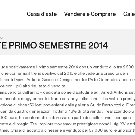
Casa d'aste
Vendere e Comprare
Cale
ne
E PRIMO SEMESTRE 2014
hiude positivamente il primo semestre 2014 con un venduto di oltre 9.50
 che conferma il trend positivo del 2013 e che vede una crescita per i
timenti Dipinti Antichi, Gioielli e Design, mentre l’Arte Orientale si confer
re con il più alto risultato di vendita.
ima vendita dell’anno – dedicata come d’abitudine agli Arredi Antichi, se
a risentito maggiormente di una crisi negli ultimi anni – ha visto la presti
rsione di circa 150 lotti provenienti dalla galleria Guido Bartolozzi di Fire
uari da quattro generazioni: l’ottimo 73% di lotti venduti, realizzando più 
00 euro, ha confermato l’interesse da parte dei collezionisti per opere
cate e di pregio. Tra i top lots troviamo un prestigioso comò Luigi XV, attr
thieu Criaerd laccato a cineserie e venduto per 57.000 euro, e uno scrit