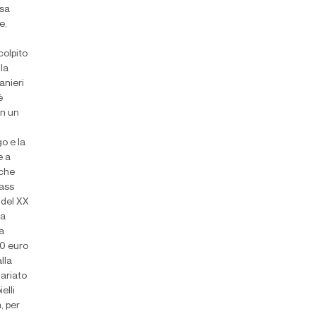
asa
e,
colpito
la
anieri
è
on un
o e la
e a
 che
sass
 del XX
la
ra
00 euro
lla
uariato
elli
, per