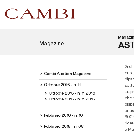
Magazi
Magazine
AST
Si c
euro,
Cambi Auction Magazine
dipar
Ottobre 2016 - n. 11
setto
La pr
Ottobre 2016 - n. 11 2018
che h
Ottobre 2016 - n. 11 2016
dispe
antiq
Febbraio 2016 - n. 10
600.0
ricer
Febbraio 2015 - n. 08
a Ma