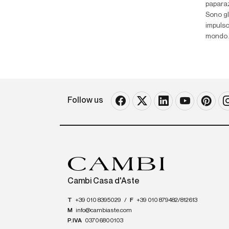
paparazz
Sono gl
impulso
mondo..
Follow us
Cambi Casa d'Aste
T
+39 010 8395029
/
F
+39 010 879482/812613
M
info@cambiaste.com
P.IVA
03706800103