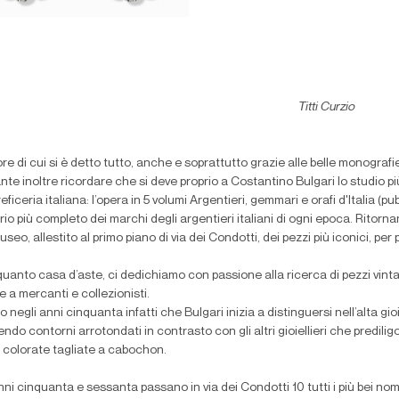
Titti Curzio
re di cui si è detto tutto, anche e soprattutto grazie alle belle monograf
nte inoltre ricordare che si deve proprio a Costantino Bulgari lo studio 
reficeria italiana: l’opera in 5 volumi Argentieri, gemmari e orafi d'Italia (pu
rio più completo dei marchi degli argentieri italiani di ogni epoca. Ritornan
useo, allestito al primo piano di via dei Condotti, dei pezzi più iconici, per
 quanto casa d’aste, ci dedichiamo con passione alla ricerca di pezzi vinta
e a mercanti e collezionisti.
io negli anni cinquanta infatti che Bulgari inizia a distinguersi nell’alta g
ndo contorni arrotondati in contrasto con gli altri gioiellieri che prediligon
colorate tagliate a cabochon.
nni cinquanta e sessanta passano in via dei Condotti 10 tutti i più bei nom