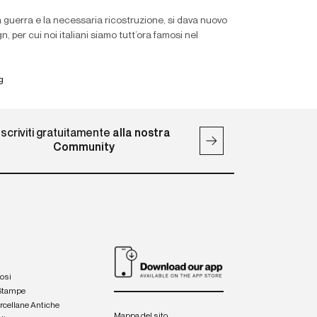
a guerra e la necessaria ricostruzione, si dava nuovo
, per cui noi italiani siamo tutt’ora famosi nel
g
Iscriviti gratuitamente
alla nostra
Community
iosi
 Stampe
orcellane Antiche
Mappa del sito