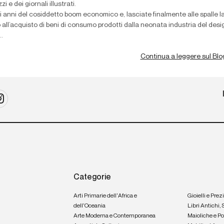
i e dei giornali illustrati.
i anni del cosiddetto boom economico e, lasciate finalmente alle spalle l
 all’acquisto di beni di consumo prodotti dalla neonata industria del design
.
Continua a leggere sul Blo
Categorie
Arti Primarie dell'Africa e
Gioielli e Prez
dell'Oceania
Libri Antichi,
Arte Moderna e Contemporanea
Maioliche e P