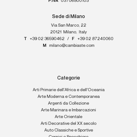
P.IVA
03706800103
Sede di Milano
Via San Marco, 22
20121
Milano
,
Italy
T
+39 02 36590462
/
F
+39 02 87240060
M
milano@cambiaste.com
Categorie
Arti Primarie dell'Africa e dell'Oceania
Arte Moderna e Contemporanea
Argenti da Collezione
Arte Marinara e Imbarcazioni
Arte Orientale
Arti Decorative del XX secolo
Auto Classiche e Sportive
Cornici e Specchiere