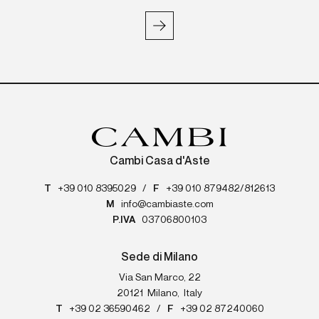
Cambi Casa d'Aste
T
+39 010 8395029
/
F
+39 010 879482/812613
M
info@cambiaste.com
P.IVA
03706800103
Sede di Milano
Via San Marco, 22
20121
Milano
,
Italy
T
+39 02 36590462
/
F
+39 02 87240060