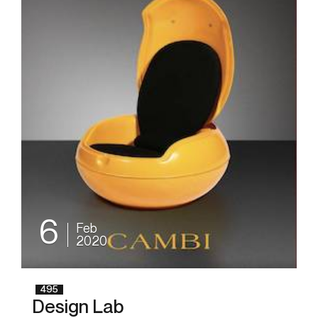
6
Feb
2020
495
Design Lab