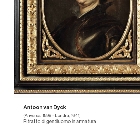
Antoon van Dyck
(Anversa, 1599 - Londra, 1641)
Ritratto di gentiluomo in armatura