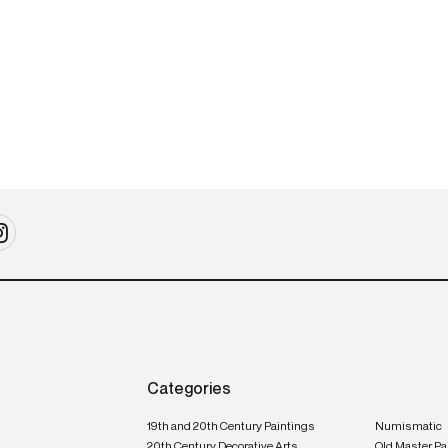
Categories
19th and 20th Century Paintings
Numismatic
20th Century Decorative Arts
Old Master Pa