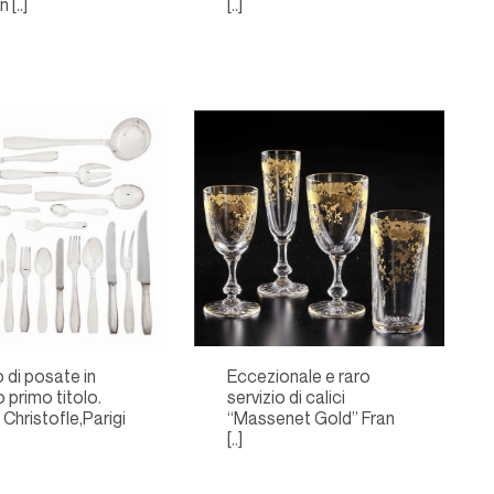
[..]
[..]
o di posate in
Eccezionale e raro
 primo titolo.
servizio di calici
Christofle,Parigi
“Massenet Gold” Fran
[..]