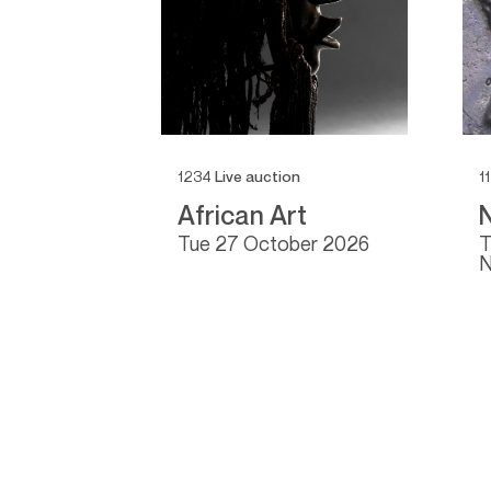
1234
Live auction
1
election
African Art
2026
tue
27 October 2026
N