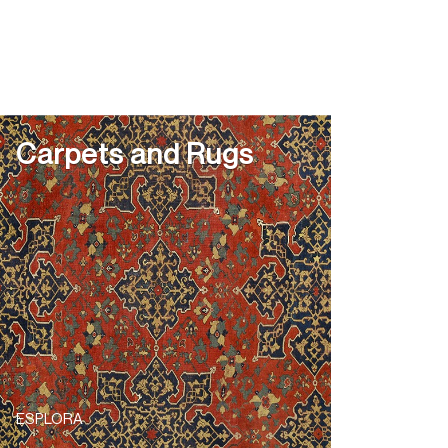
Carpets and Rugs
Col
ESPLORA
ESPLO