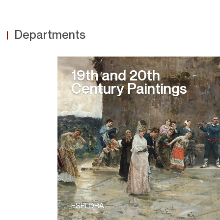
Departments
19th and 20th
Century Paintings
ESPLORA