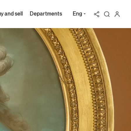
y and sell
Departments
Eng