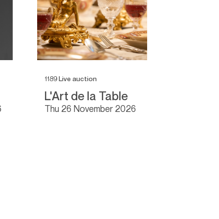
1189
Live auction
1153
Live auc
L'Art de la Table
Rare a
Collect
6
thu
26 November 2026
Antiqu
fri
27 Nov