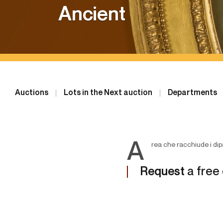
Ancient
Auctions
Lots in the Next auction
Departments
A
rea che racchiude i dipa
Request
a free 