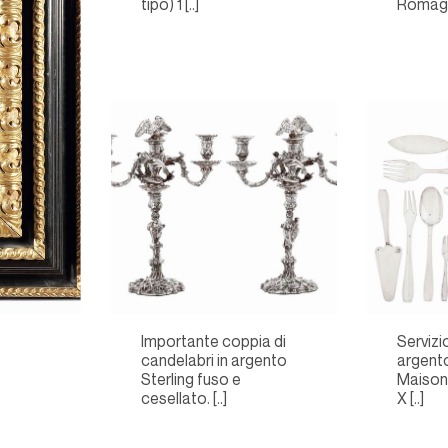
tipo) 1 [..]
Romagn 
Importante coppia di
Servizi
candelabri in argento
argento
Sterling fuso e
Maison 
cesellato. [..]
X [..]