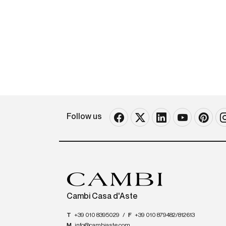
Follow us
Cambi Casa d'Aste
T
+39 010 8395029
/
F
+39 010 879482/812613
M
info@cambiaste.com