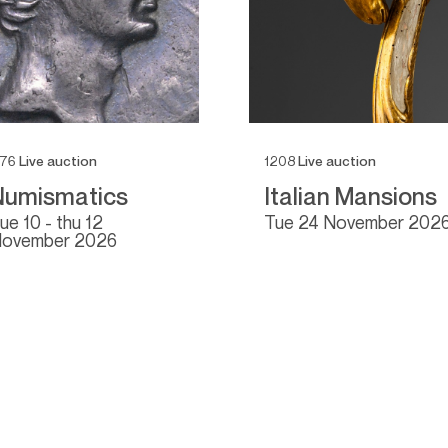
176
Live auction
1208
Live auction
Numismatics
Italian Mansions
tue
10 -
thu
12
tue
24 November 202
ovember 2026