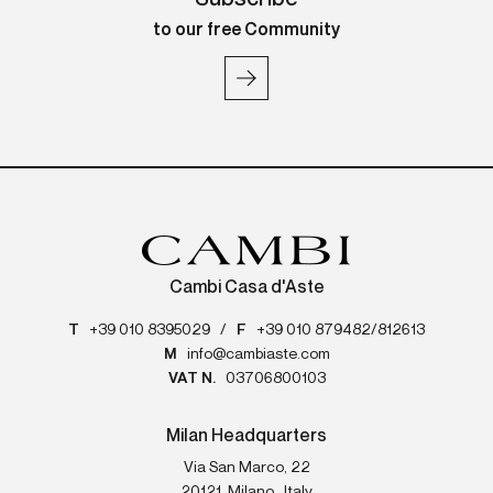
to our free Community
Cambi Casa d'Aste
T
+39 010 8395029
/
F
+39 010 879482/812613
M
info@cambiaste.com
VAT N.
03706800103
Milan Headquarters
Via San Marco, 22
20121
Milano
,
Italy