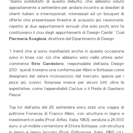
“Siamo soddisfatti di questo debutto, che abbiamo voluto
appositamente a settembre per andare incontro ai desideri di
clienti italiani e internazionali, interessati ad un bouquet di
offerte che presentasse finestre di acquisto più ravvicinate,
rispetto ai due appuntamenti annuali che solo pochi anni fa
costituivano il clou degli appuntamenti di Design Cambi.” Così
Piermaria Scagliola
, direttore del Dipartimento di Design.
“I trend che si sono manifestati anche in questa occasione
sono in linea con ciò che abbiamo visto nelle ultime aste”
commenta
Sirio Candeloro
, responsabile dell’asta Design
200, “quindi troviamo una conferma per Albini e Sottsass come
designers dal valore riconosciuto dal mercato, specie per i
pezzi più iconici. Sorpresa invece per alcuni lotti oltre le
aspettative, come l’appendiabiti Cactus o il Piede di Gaetano
Pesce”
Top lot dell’asta del 25 settembre sono stati una coppia di
poltrone Fiorenza di Franco Albini, con struttura in legno e
rivestimenti in pelle (Prod. Arflex, Italia, 1953), vendute a 25.000
euro, e un mobile contenitore di Ettore Sottsass, con struttura
in legno e legno laccato (Prod. Poltronova, Italia, 1960 ca.),