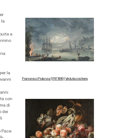
er
 la
buita a
annino
nna
per la
Francesco Fidanza (1747-1819) Veduta costiera
iovanni
vanni
rta con
ima di
o dei
li
 e Pace
59-