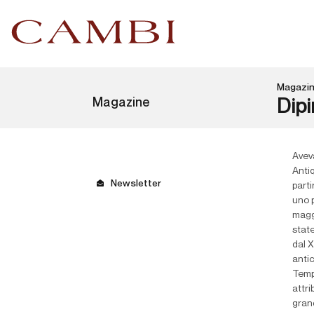
Magazi
Magazine
Dipi
Aveva
Antiq
Newsletter
parti
uno p
maggi
state
dal X
antic
Temp
attri
gran