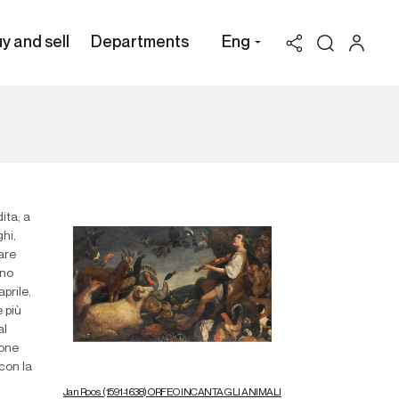
y and sell
Departments
Eng
ita; a
ghi,
dare
ono
prile,
 più
al
none
con la
Jan Roos (1591-1638) ORFEO INCANTA GLI ANIMALI