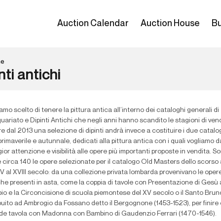
Auction Calendar
Auction House
Bu
ne
nti antichi
mo scelto di tenere la pittura antica all’interno dei cataloghi generali di
uariato e Dipinti Antichi che negli anni hanno scandito le stagioni di vend
re dal 2013 una selezione di dipinti andrà invece a costituire i due catalo
rimaverile e autunnale, dedicati alla pittura antica con i quali vogliamo 
or attenzione e visibilità alle opere più importanti proposte in vendita. S
 circa 140 le opere selezionate per il catalogo Old Masters dello scorso a
V al XVIII secolo: da una collezione privata lombarda provenivano le opere
he presenti in asta, come la coppia di tavole con Presentazione di Gesù 
io e la Circoncisione di scuola piemontese del XV secolo o il Santo Bru
buito ad Ambrogio da Fossano detto il Bergognone (1453-1523), per finire 
de tavola con Madonna con Bambino di Gaudenzio Ferrari (1470-1546).