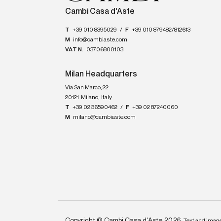
Cambi Casa d'Aste
T
+39 010 8395029
/
F
+39 010 879482/812613
M
info@cambiaste.com
VAT N.
03706800103
Milan Headquarters
Via San Marco, 22
20121
Milano
,
Italy
T
+39 02 36590462
/
F
+39 02 87240060
M
milano@cambiaste.com
Copyright © Cambi Casa d'Aste 2026.