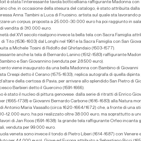
loit è stata l’interessante tavola botticelliana raffigurante Madonna con
no che, in occasione della stesura del catalogo, è stato attribuita dalla
oressa Anna Tambini a Luca di Fruosino, artista sul quale sta lavorando p
izzare un corpus; proposta a 25.000-30.000 euro ha poi raggiunto in sala
 di vendita di 310.000 euro.
metà del XVI secolo risalgono invece la bella tela con Sacra Famiglia attri
 di Tito (1536-1603) dal Longhi nel 1961 e la Sacra Famiglia con San Giov
buita a Michele Tosini di Ridolfo del Ghirlandaio (1503-1577).
ressante anche la tela di Bernardo Lanino (1512-1583) raffigurante Mado
Bambino e San Giovannino (venduta per 28.500 euro).
eicento viene inaugurato da una bella Madonna con Bambino di Giovanni
sta Crespi detto il Cerano (1575-1633), replica autografa di quella dipinta 
d’altare della certosa di Pavia, per arrivare allo splendido San Pietro di G
esco Barbieri detto il Guercino (1591-1666).
 è stato il nucleo di pittura genovese: dalla serie di ritratti di Enrico Gio
er (1665-1738) e Giovanni Bernardo Carbone (1616-1683) alla Natura mo
 di Antonio Maria Vassallo (circa 1620-1664/1672) che, a fronte di una st
00-12.000 euro, ha poi realizzato oltre 38.000 euro, ma soprattutto a un
avori di Jan Roos (1591-1638): la grande tela raffigurante Orfeo incanta g
ali, venduta per 99.000 euro.
uola veneta sono invece il tondo di Pietro Liberi (1614-1687) con Venere
duto per 44.000 euro), Giove ed Europa attribuito a Sebastiano Ricci (16