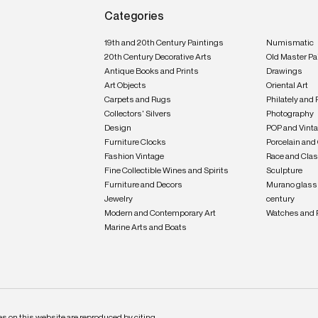
Categories
19th and 20th Century Paintings
Numismatic
20th Century Decorative Arts
Old Master Pa
Antique Books and Prints
Drawings
Art Objects
Oriental Art
Carpets and Rugs
Philately and 
Collectors' Silvers
Photography
Design
POP and Vint
Furniture Clocks
Porcelain and
Fashion Vintage
Race and Clas
Fine Collectible Wines and Spirits
Sculpture
Furniture and Decors
Murano glass 
Jewelry
century
Modern and Contemporary Art
Watches and 
Marine Arts and Boats