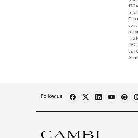
1734
tota
Di b
vend
pitt
Tra 
(162
van 
Abra
Follow us