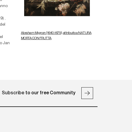
hanno
9) ,
del
Abraham Mignon (1640-1679), attribuito a NATURA
el
MORTA CON FRUTTA
go Jan
Subscribe
to our free Community