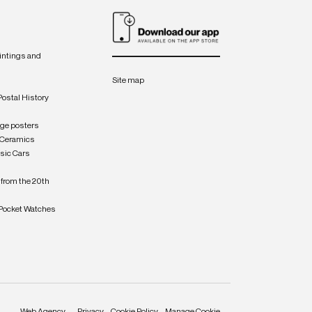
intings and
Site map
Postal History
age posters
 Ceramics
sic Cars
from the 20th
Pocket Watches