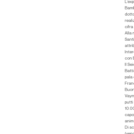
L’exp
Bambi
dott
real
cifra
Alla 
Santi
attri
Inte
con 
Il S
Batti
pala 
Franc
Buono
Vaym
putti
10.0
capol
anim
Di sc
(ven