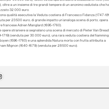
), oltre a un insieme di tre grandi tempere di un anonimo vedutista che 
lizzato 32.000 euro.
uona qualità esecutiva la Veduta costiera di Francesco Fidanza (1747-181
uta per 23.500 euro; di grande impatto un’analoga scena di porto, opera 
ore francese Adrien Manglard (1695-1760).
le opere straniere si segnalano una scena di mercato di Pieter Van Bread
9-1719) (venduta per 30.000 euro), una rara veduta costiera del fiammin
Goyen (1596-1760) e una splendida Natura morta con frutta attribuita a
ham Mignon (1640-1679) (venduta per 28.500 euro).