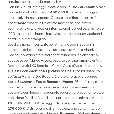
i risultati sono stati più che positivi.
Con un 67% di lotti aggiudicati e con un
95
% di venduto per
valore
l’asta ha fatturato
1.498
.000 €
, rispettando le grandi
aspettative in essa riposte. Questo specifico settore si è
confermato essere in un ottimo momento, con diversi
estimatori e grandi dealer internazionali del collezionismo del
‘900 italiano che hanno battagliato tra loro per aggiudicarsi
pezzi unici e meravigliosi.
Soddisfazione importante per Simona Cocchi Scarchilli,
curatrice del primo catalogo (dedicato al marito Maurizio
Cocchi, collezionista e mercante milanese), ed ennesimo
successo per Marco Arosio, esperto del dipartimento di Arti
Decorative del XX Secolo di Cambi Casa d’Aste, che cura ogni
sua asta con dedizione e professionalità. Il top lot assoluto
dell’asta
Murano, XX Secolo
è stato uno splendido
vaso
serie
Scozzesi
di
Fulvio Bianconi
(
Venini
,1954 ca), rarissimo
vaso rettangolare con sezione a clessidra asimmetrica
decorato con fasce in diagonale policrome, proveniente dalla
collezione Pistilli di Napoli, che partito da una stima iniziale di
100.000-120.000 € ha raggiunto la sorprendente cifra di
275.000 €
. Ottimo valore di aggiudicazione per un grande