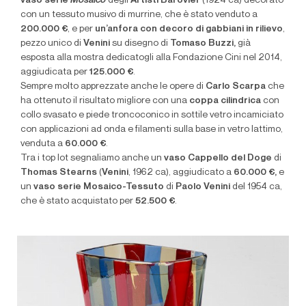
vaso serie
Mosaico
degli
Artisti Barovier
(1924 ca) decorato
con un tessuto musivo di murrine, che è stato venduto a
200.000 €
, e per
un’anfora con decoro di gabbiani in rilievo
,
pezzo unico di
Venini
su disegno di
Tomaso Buzzi,
già
esposta alla mostra dedicatogli alla Fondazione Cini nel 2014,
aggiudicata per
125.000 €
.
Sempre molto apprezzate anche le opere di
Carlo Scarpa
che
ha ottenuto il risultato migliore con una
coppa cilindrica
con
collo svasato e piede troncoconico in sottile vetro incamiciato
con applicazioni ad onda e filamenti sulla base in vetro lattimo,
venduta a
60.000 €
.
Tra i top lot segnaliamo anche un
vaso Cappello del Doge
di
Thomas Stearns
(
Venini
, 1962 ca), aggiudicato a
60.000 €,
e
un
vaso serie Mosaico-Tessuto
di
Paolo Venini
del 1954 ca,
che è stato acquistato per
52.500 €
.