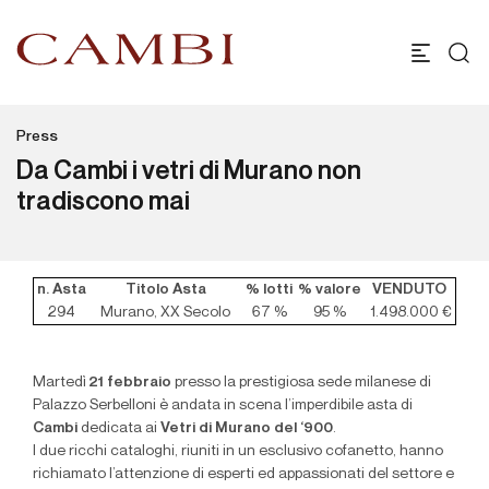
Press
Da Cambi i vetri di Murano non
tradiscono mai
n. Asta
Titolo Asta
% lotti
% valore
VENDUTO
294
Murano, XX Secolo
67 %
95 %
1.498.000 €
Martedì
21 febbraio
presso la prestigiosa sede milanese di
Palazzo Serbelloni è andata in scena l’imperdibile asta di
Cambi
dedicata ai
Vetri di Murano del ‘900
.
I due ricchi cataloghi, riuniti in un esclusivo cofanetto, hanno
richiamato l’attenzione di esperti ed appassionati del settore e