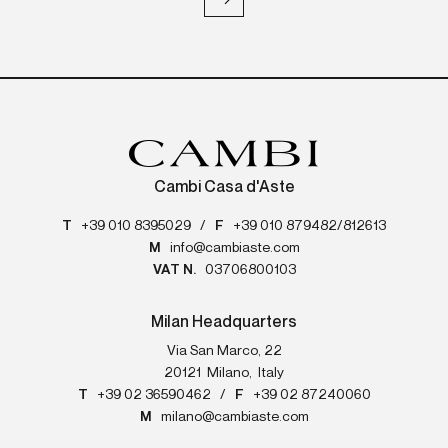
Cambi Casa d'Aste
T
+39 010 8395029
/
F
+39 010 879482/812613
M
info@cambiaste.com
VAT N.
03706800103
Milan Headquarters
Via San Marco, 22
20121
Milano
,
Italy
T
+39 02 36590462
/
F
+39 02 87240060
M
milano@cambiaste.com