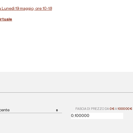
 Lunedì 19 maggio, ore 10-18
irtuale
FASCIA DI PREZZO DA
0 €
A
100000 €
scente