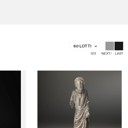
60 LOTTI
1
2
3
NEXT
LAST