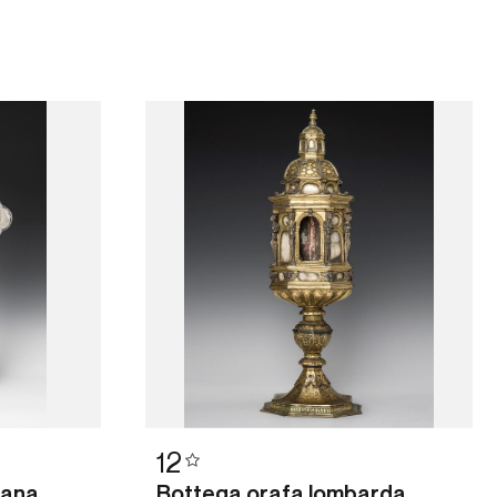
12
iana
Bottega orafa lombarda