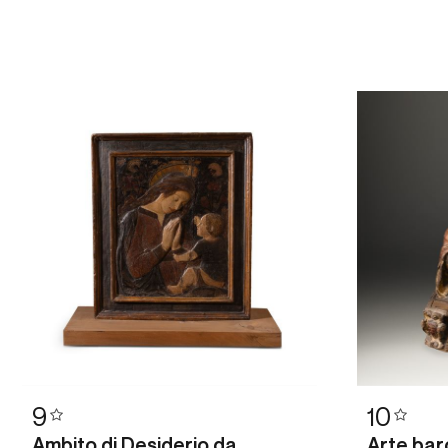
9
10
Ambito di Desiderio da
Arte bar