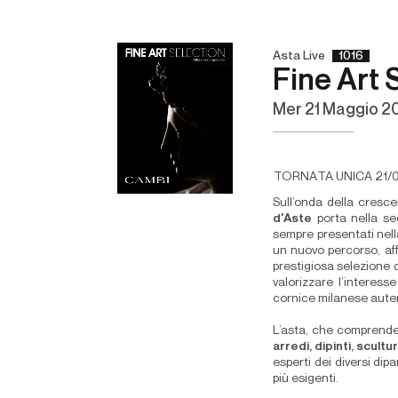
Asta Live
1016
Fine Art 
mer
21 Maggio 2
TORNATA UNICA 21/0
Sull’onda della cresce
d'Aste
porta nella s
sempre presentati nell
un nuovo percorso, af
prestigiosa selezione 
valorizzare l’interess
cornice milanese auten
L’asta, che comprende o
arredi, dipinti, scult
esperti dei diversi dip
più esigenti.