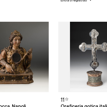
Entra o registrati
11
occa, Napoli,
Oreficeria gotica ital