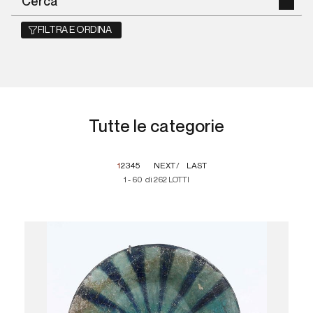
FILTRA E ORDINA
Tutte le categorie
1
2
3
4
5
NEXT
LAST
1 - 60 di 262 LOTTI